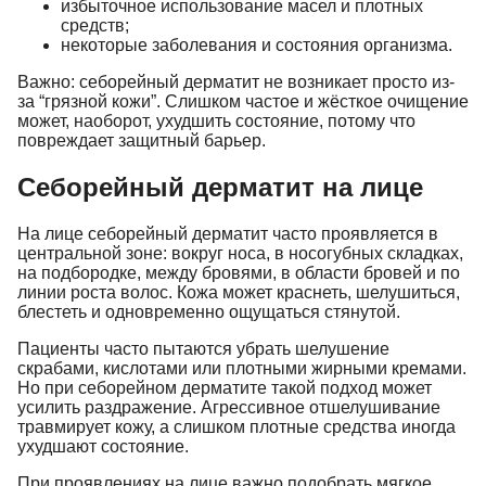
избыточное использование масел и плотных
средств;
некоторые заболевания и состояния организма.
Важно: себорейный дерматит не возникает просто из-
за “грязной кожи”. Слишком частое и жёсткое очищение
может, наоборот, ухудшить состояние, потому что
повреждает защитный барьер.
Себорейный дерматит на лице
На лице себорейный дерматит часто проявляется в
центральной зоне: вокруг носа, в носогубных складках,
на подбородке, между бровями, в области бровей и по
линии роста волос. Кожа может краснеть, шелушиться,
блестеть и одновременно ощущаться стянутой.
Пациенты часто пытаются убрать шелушение
скрабами, кислотами или плотными жирными кремами.
Но при себорейном дерматите такой подход может
усилить раздражение. Агрессивное отшелушивание
травмирует кожу, а слишком плотные средства иногда
ухудшают состояние.
При проявлениях на лице важно подобрать мягкое