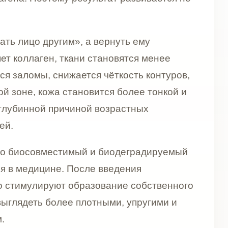
а становится более тонкой и
 причиной возрастных
естимый и биодеградируемый
не. После введения
ют образование собственного
более плотными, упругими и
. Он не работает как
полинуклеотиды или
остимуляция, поддержка
ю. Поэтому препарат особенно
 эффект, а постепенное и