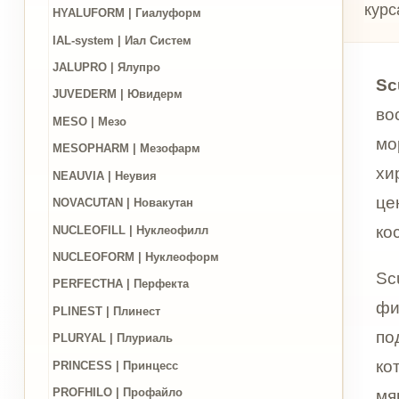
восстан
MESO | Мезо
морщин, 
MESOPHARM | Мезофарм
хирургич
NEAUVIA | Неувия
цена», «
NOVACUTAN | Новакутан
космето
NUCLEOFILL | Нуклеофилл
NUCLEOFORM | Нуклеоформ
Sculptra
PERFECTHA | Перфекта
филлер ч
PLINEST | Плинест
подбород
PLURYAL | Плуриаль
который 
PRINCESS | Принцесс
PROFHILO | Профайло
мягких т
RADIESSE | Радиесс
за один 
REPART | Репарт
Главный 
RESTYLANE | Рестилайн
плотност
REVI | Реви
упругими
SCULPTRA | Скульптра