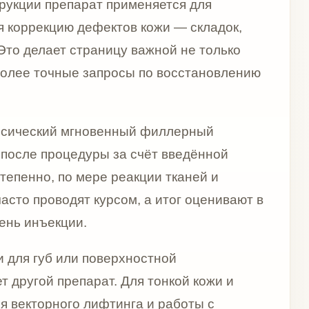
и.
ли поверхностной
парат. Для тонкой кожи и
о лифтинга и работы с
ptra нужна тогда, когда главная
объёма и улучшение качества
глубокой anti-age коррекции,
рез полинуклеотидную
поли-L-молочную кислоту и
по популярности, а по тому,
нг, восстановление объёма,
ультата. Хорошо выполненная