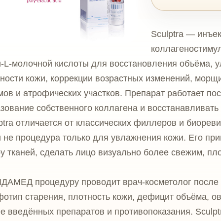
Sculptra — инъекционный
коллагеностимулятор на осн
лочной кислоты для восстановления объёма, улучшения
кожи, коррекции возрастных изменений, морщин, складок,
трофических участков. Препарат работает постепенно: по
е собственного коллагена и восстанавливать более плотну
тличается от классических филлеров и биоревитализантов.
роцедура только для увлажнения кожи. Его применяют, когд
ей, сделать лицо визуально более свежим, плотным и соб
 процедуру проводит врач-косметолог после очной консул
тарения, плотность кожи, дефицит объёма, овал лица, ску
ённых препаратов и противопоказания. Sculptra требует т
едур, поэтому препарат подбирается строго индивидуальн
— инъекционный коллагеностимулятор на основе поли