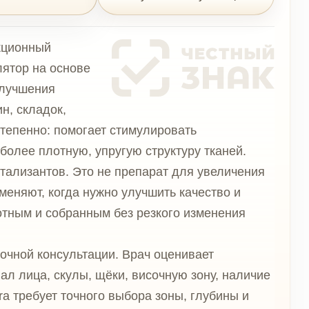
ове
могает стимулировать
ю, упругую структуру тканей.
 Это не препарат для увеличения
а нужно улучшить качество и
ранным без резкого изменения
ьтации. Врач оценивает
лы, щёки, височную зону, наличие
очного выбора зоны, глубины и
о.
-L-молочной кислоты для