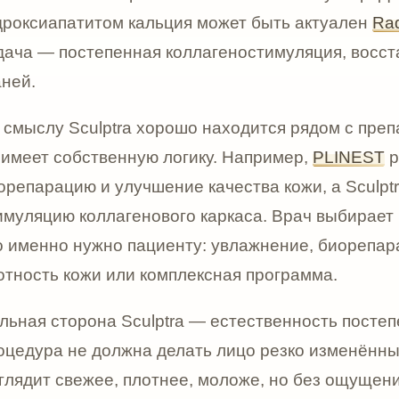
ра не должна делать лицо резко изменённым или «пер
 свежее, плотнее, моложе, но без ощущения, что лицо
 часто выбирают пациенты, которые боятся классичес
о увеличения объёма, но хотят улучшить качество и ст
 требует грамотной техники. Препарат вводится глубок
ностные инъекции могут повышать риск папул и узелк
вление порошка, распределение препарата, выбор зон
ние рекомендаций после процедуры. Поэтому Sculptra 
 понимает особенности поли-L-молочной кислоты и име
ностимуляторами.
роцедуры возможны временные реакции: покраснение, 
чувствительность, кратковременное кровотечение в то
проходят постепенно. Врач объясняет пациенту прави
ния по солнцу, УФ-излучению, перегреву, массажу и др