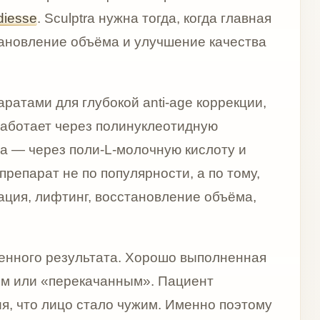
екачанным». Пациент
 стало чужим. Именно поэтому
ких филлеров, не хотят
руктуру лица.
о в дерму или подкожный слой,
ов. Также важны правильное
, количество процедур и
должен применять врач,
ет опыт работы с
отёчность, болезненность,
чках инъекций. Обычно эти
ла восстановления,
угим процедурам. Для Sculptra