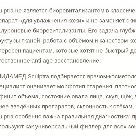
Д Sculptra подбирается врачом-косметологом только 
ист оценивает морфотип старения, плотность кожи, вы
объёма, состояние овала лица, скул, щёк, височной з
едённых препаратов, склонность к отёкам, качество ко
 особенно важна правильная диагностика: препарат не 
ют как универсальный филлер для всех зон.
 может быть актуальна при возрастной потере объёма л
полненными, скулы теряют поддержку, височная зона 
елом становится более уставшим, врач может рассмот
остепенно вернуть тканям более плотный и живой вид.
а мягкое восстановление через собственные ресурсы 
е направление — овал лица и нижняя треть. При сниж
ся менее чётким, появляются признаки птоза, лицо вы