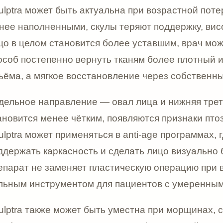
 может применяться в anti-age программах, где нужно у
ть каркасность и сделать лицо визуально более подтя
т не заменяет пластическую операцию при выраженном 
 инструментом для пациентов с умеренными изменени
 также может быть уместна при морщинах, складках, бо
еских участках кожи. По официальной инструкции преп
ия объёма атрофических участков, включая коррекцию
борозд, шрамов и возрастных изменений. Это делает 
росы «лифтинг» и «омоложение», но и под более точн
и рельефа кожи.
 важно понимать, что Sculptra не даёт классический
 Первичные изменения могут быть заметны после проц
и, но основной результат формируется постепенно, по
собственного коллагена. Поэтому Sculptra часто провод