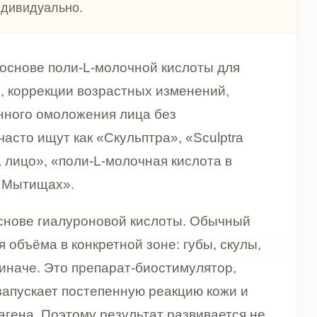
 возрастных изменений,
ожения лица без
ак «Скульптра», «Sculptra
ли-L-молочная кислота в
луроновой кислоты. Обычный
нкретной зоне: губы, скулы,
 препарат-биостимулятор,
постепенную реакцию кожи и
ому результат развивается не
угим», а вернуть ему
, ткани становятся менее
снижается чёткость контуров,