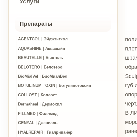
Препараты
поли-L-мо
AGENTCOL | Эйджэнткол
плотности 
AQUASHINE | Аквашайн
шрамов и а
BEAUTELLE | Бьютель
образовани
BELOTERO | Белотеро
Sculptra о
BioMialVel | БиоМиалВел
губ и не п
BOTULINUM TOXIN | Ботулинотоксин
опору ткан
COLLOST | Коллост
черт.
Dermaheal | Дермохил
В ЛИДАМЕД
FILLMED | Филлмед
морфотип с
GENYAL | Джениаль
ранее введ
HYALREPAIR | Гиалрипайер
курса проц
HYALUFORM | Гиалуформ
IAL-system | Иал Систем
JALUPRO | Ялупро
Sculptra
JUVEDERM | Ювидерм