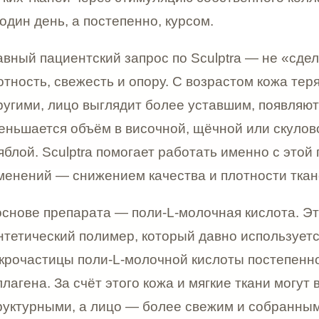
тся объём в височной, щёчной или скуловой зоне, кож
 Sculptra помогает работать именно с этой глубинной
ий — снижением качества и плотности тканей.
е препарата — поли-L-молочная кислота. Это биосовм
еский полимер, который давно используется в медици
стицы поли-L-молочной кислоты постепенно стимулиру
а. За счёт этого кожа и мягкие ткани могут выглядеть 
рными, а лицо — более свежим и собранным.
 не является биоревитализантом в классическом смысле
т «для увлажнения кожи» и не заменяет скинбустеры, 
новые биоревитализанты. Его задача глубже: коллаген
ы тканей, работа с объёмом и качеством кожи в долгу
н пациентам, которые хотят не быстрый декоративный
нное anti-age восстановление.