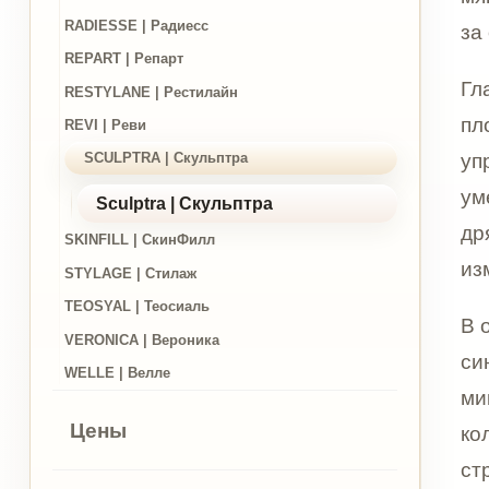
уменьшае
Sculptra | Скульптра
дряблой.
SKINFILL | СкинФилл
изменен
STYLAGE | Стилаж
TEOSYAL | Теосиаль
В основ
VERONICA | Вероника
синтетич
WELLE | Велле
микроча
Цены
коллаген
структу
Акции
Sculptra
препара
Новости
гиалуро
структур
Статьи
интересе
естестве