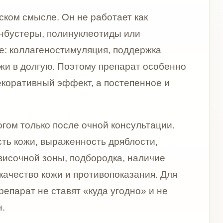
после очной консультации.
раженность дряблости,
оны, подбородка, наличие
жи и противопоказания. Для
ставят «куда угодно» и не
ица. Когда щёки становятся
выглядит более запавшей, а
реть коллагеностимуляцию как
 Это не резкое увеличение
кожи.
ении плотности тканей контур
глядит менее собранным.