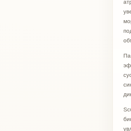
динамике
Sculptra
биоревит
увлажнен
гидрокс
задача 
тканей.
По смысл
но имеет
биорепар
стимуляц
что имен
плотност
Сильная