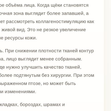
лучшить качество тканей,
нутым без хирургии. При этом
птозе, но может быть
ями.
роздах, шрамах и
арат применяется для
 дефектов кожи — складок,
страницу важной не только
ые запросы по восстановлению
 мгновенный филлерный
едуры за счёт введённой
 мере реакции тканей и
ят курсом, а итог оценивают в