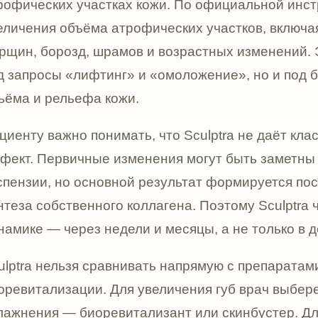
 — через недели и месяцы, а не только в день инъекци
 нельзя сравнивать напрямую с препаратами для губ и
ализации. Для увеличения губ врач выберет другой пре
ия — биоревитализант или скинбустер. Для векторног
иапатитом кальция может быть актуален
Radiesse
. Scul
— постепенная коллагеностимуляция, восстановление 
у Sculptra хорошо находится рядом с препаратами для 
 собственную логику. Например,
PLINEST
работает че
ацию и улучшение качества кожи, а Sculptra — через 
ию коллагенового каркаса. Врач выбирает препарат не 
но нужно пациенту: увлажнение, биорепарация, лифти
ь кожи или комплексная программа.
 сторона Sculptra — естественность постепенного рез