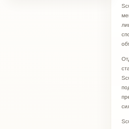
Sculptra
поддержа
препара
сильным
Sculptra
атрофич
увеличен
морщин, 
под зап
объёма 
Пациенту
эффект.
суспензи
синтеза 