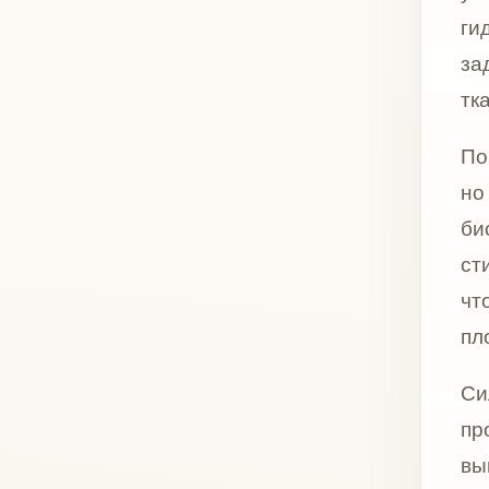
процеду
выглядит
препарат
заметног
Sculptra
а поверх
восстано
соблюде
который
коллаге
После п
синяки, 
реакции 
ограниче