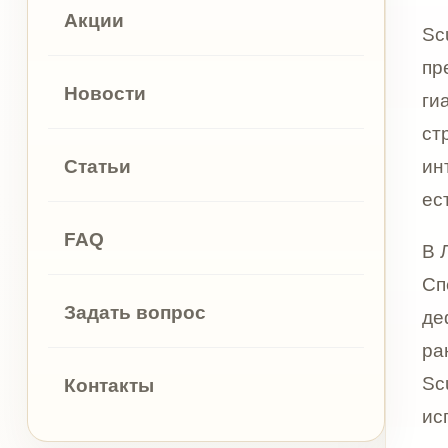
FAQ
В ЛИДАМЕ
Специал
Задать вопрос
дефицит 
ранее вв
Sculptra
Контакты
использу
Sculptra
менее на
лицо в ц
способ п
объёма, 
Отдельно
становит