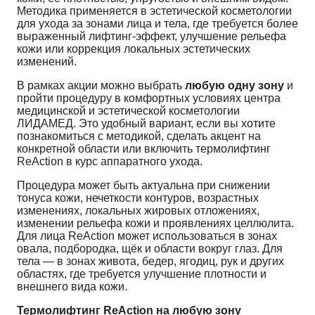
Методика применяется в эстетической косметологии
для ухода за зонами лица и тела, где требуется более
выраженный лифтинг-эффект, улучшение рельефа
кожи или коррекция локальных эстетических
изменений.
В рамках акции можно выбрать
любую одну зону
и
пройти процедуру в комфортных условиях центра
медицинской и эстетической косметологии
ЛИДАМЕД. Это удобный вариант, если вы хотите
познакомиться с методикой, сделать акцент на
конкретной области или включить термолифтинг
ReAction в курс аппаратного ухода.
Процедура может быть актуальна при снижении
тонуса кожи, нечеткости контуров, возрастных
изменениях, локальных жировых отложениях,
изменении рельефа кожи и проявлениях целлюлита.
Для лица ReAction может использоваться в зонах
овала, подбородка, щёк и области вокруг глаз. Для
тела — в зонах живота, бедер, ягодиц, рук и других
областях, где требуется улучшение плотности и
внешнего вида кожи.
Термолифтинг ReAction на любую зону