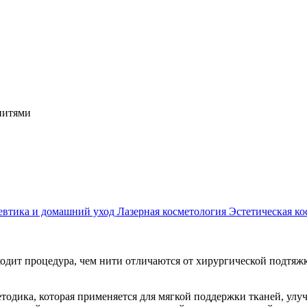
нитями
евтика и домашний уход
Лазерная косметология
Эстетическая ко
одит процедура, чем нити отличаются от хирургической подтяжк
одика, которая применяется для мягкой поддержки тканей, улу