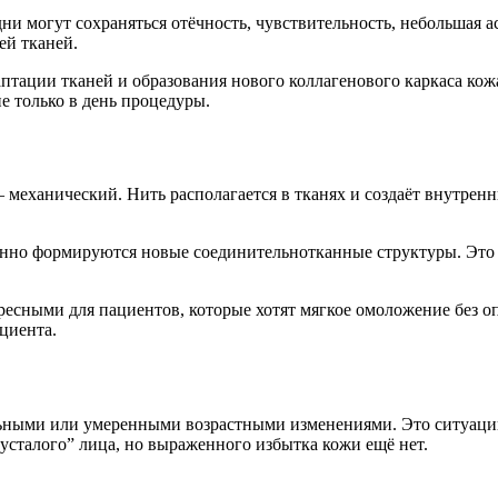
 дни могут сохраняться отёчность, чувствительность, небольшая
ей тканей.
аптации тканей и образования нового коллагенового каркаса ко
е только в день процедуры.
 механический. Нить располагается в тканях и создаёт внутре
но формируются новые соединительнотканные структуры. Это н
есными для пациентов, которые хотят мягкое омоложение без опе
циента.
ными или умеренными возрастными изменениями. Это ситуации, 
усталого” лица, но выраженного избытка кожи ещё нет.