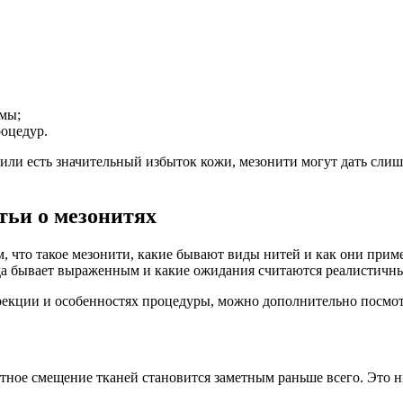
ммы;
роцедур.
или есть значительный избыток кожи, мезонити могут дать слишк
атьи о мезонитях
что такое мезонити, какие бывают виды нитей и как они примен
сегда бывает выраженным и какие ожидания считаются реалистичн
ррекции и особенностях процедуры, можно дополнительно посмо
тное смещение тканей становится заметным раньше всего. Это ни