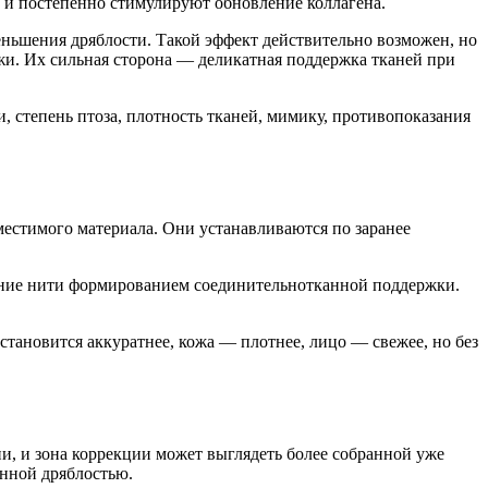
 и постепенно стимулируют обновление коллагена.
еньшения дряблости. Такой эффект действительно возможен, но
и. Их сильная сторона — деликатная поддержка тканей при
степень птоза, плотность тканей, мимику, противопоказания
естимого материала. Они устанавливаются по заранее
дение нити формированием соединительнотканной поддержки.
 становится аккуратнее, кожа — плотнее, лицо — свежее, но без
и, и зона коррекции может выглядеть более собранной уже
енной дряблостью.