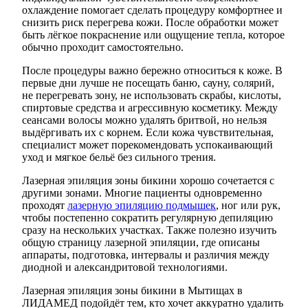
охлаждение помогает сделать процедуру комфортнее и
снизить риск перегрева кожи. После обработки может
быть лёгкое покраснение или ощущение тепла, которое
обычно проходит самостоятельно.
После процедуры важно бережно относиться к коже. В
первые дни лучше не посещать баню, сауну, солярий,
не перегревать зону, не использовать скрабы, кислоты,
спиртовые средства и агрессивную косметику. Между
сеансами волосы можно удалять бритвой, но нельзя
выдёргивать их с корнем. Если кожа чувствительная,
специалист может порекомендовать успокаивающий
уход и мягкое бельё без сильного трения.
Лазерная эпиляция зоны бикини хорошо сочетается с
другими зонами. Многие пациенты одновременно
проходят
лазерную эпиляцию подмышек
, ног или рук,
чтобы постепенно сократить регулярную депиляцию
сразу на нескольких участках. Также полезно изучить
общую страницу лазерной эпиляции, где описаны
аппараты, подготовка, интервалы и различия между
диодной и александритовой технологиями.
Лазерная эпиляция зоны бикини в Мытищах в
ЛИДАМЕД подойдёт тем, кто хочет аккуратно удалить