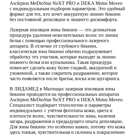
Asclepion MeDioStar NeXT PRO и DEKA Motus Moveo
с индивидуальным подбором параметров. Это удобный
формат для тех, кто хочет аккуратную линию бикини
без постоянной депиляции и лишнего дискомфорта.
Лазерная эпиляция зоны бикини — это деликатная
процедура удаления нежелательных волос по линии
белья с помощью профессионального лазерного
аппарата. В отличие от глубокого бикини,
классическая зона бикини обычно подразумевает
обработку тех участков, которые выходят за линию
нижнего белья или купальника. Такая процедура
помогает сделать кожу более гладкой, аккуратной и
ухоженной, а также сократить раздражение, которое
часто появляется после бритья, воска или шугаринга.
В ЛИДАМЕД в Мытищах лазерная эпиляция зоны
бикини проводится на профессиональных аппаратах
Asclepion MeDioStar NeXT PRO и DEKA Motus Moveo.
Специалист подбирает технологию и параметры
индивидуально: с учётом фототипа кожи, цвета и
плотности волос, чувствительности зоны, наличия
загара, раздражения и предыдущего опыта депиляции.
Для зоны бикини это особенно важно, потому что кожа
здесь тонкая, чувствительная и склонна к покраснению