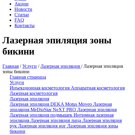
Акции
Новости
Статьи
FAQ
Контакты
Лазерная эпиляция зоны
бикини
Главная
/
Услуги
/
Лазерная эпиляция
/
Лазерная эпиляция
зоны бикини
Главная страница
Услуги
Инъекционная косметология
Аппаратная косметология
Лазерная косметология
Лазерная эпиляция
Лазерная эпиляция DEKA Motus Moveo
Лазерная
эпиляция MeDioStar NeXT PRO
Лазерная эпиляция
Лазерная эпиляция подмышек
Интимная лазерная
эпиляция
Лазерная эпиляция лица
Лазерная эпиляция
рук
Лазерная эпиляция ног
Лазерная эпиляция зоны
бикини