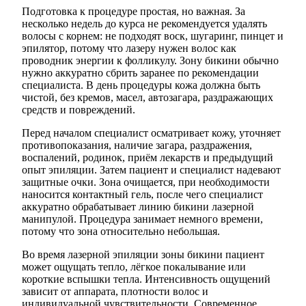
Подготовка к процедуре простая, но важная. За
несколько недель до курса не рекомендуется удалять
волосы с корнем: не подходят воск, шугаринг, пинцет и
эпилятор, потому что лазеру нужен волос как
проводник энергии к фолликулу. Зону бикини обычно
нужно аккуратно сбрить заранее по рекомендации
специалиста. В день процедуры кожа должна быть
чистой, без кремов, масел, автозагара, раздражающих
средств и повреждений.
Перед началом специалист осматривает кожу, уточняет
противопоказания, наличие загара, раздражения,
воспалений, родинок, приём лекарств и предыдущий
опыт эпиляции. Затем пациент и специалист надевают
защитные очки. Зона очищается, при необходимости
наносится контактный гель, после чего специалист
аккуратно обрабатывает линию бикини лазерной
манипулой. Процедура занимает немного времени,
потому что зона относительно небольшая.
Во время лазерной эпиляции зоны бикини пациент
может ощущать тепло, лёгкое покалывание или
короткие вспышки тепла. Интенсивность ощущений
зависит от аппарата, плотности волос и
индивидуальной чувствительности. Современное