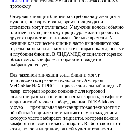
эпиляции
или глубокому бикини по согласованному
протоколу.
Лазерная эпиляция бикини востребована у женщин и
мужчин, но формат зоны, время процедуры и
стоимость могут отличаться. У мужчин волосы обычно
плотнее и гуще, поэтому процедура может требовать
других параметров и занимать больше времени. У
женщин классическое бикини часто выполняется как
отдельная зона или в комплексе с подмышками, ногами
и глубоким бикини. В ЛИДАМЕД специалист заранее
объясняет, какой формат обработки входит в
выбранную услугу.
Для лазерной эпиляции зоны бикини могут
использоваться разные технологии. Asclepion
MeDioStar NeXT PRO — профессиональный диодный
лазер, который хорошо подходит для курсовой
эпиляции разных зон и ценится за скорость, комфорт и
медицинский уровень оборудования. DEKA Motus
Moveo — премиальная александритовая технология с
обработкой в движении и контактным охлаждением,
которую часто выбирают пациенты, которым важны
комфорт и высокий класс аппарата. Выбор зависит от
кожи, волос и индивидуальной чувствительности.