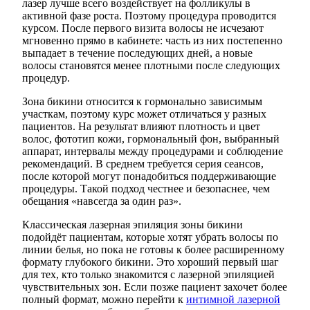
лазер лучше всего воздействует на фолликулы в
активной фазе роста. Поэтому процедура проводится
курсом. После первого визита волосы не исчезают
мгновенно прямо в кабинете: часть из них постепенно
выпадает в течение последующих дней, а новые
волосы становятся менее плотными после следующих
процедур.
Зона бикини относится к гормонально зависимым
участкам, поэтому курс может отличаться у разных
пациентов. На результат влияют плотность и цвет
волос, фототип кожи, гормональный фон, выбранный
аппарат, интервалы между процедурами и соблюдение
рекомендаций. В среднем требуется серия сеансов,
после которой могут понадобиться поддерживающие
процедуры. Такой подход честнее и безопаснее, чем
обещания «навсегда за один раз».
Классическая лазерная эпиляция зоны бикини
подойдёт пациентам, которые хотят убрать волосы по
линии белья, но пока не готовы к более расширенному
формату глубокого бикини. Это хороший первый шаг
для тех, кто только знакомится с лазерной эпиляцией
чувствительных зон. Если позже пациент захочет более
полный формат, можно перейти к
интимной лазерной