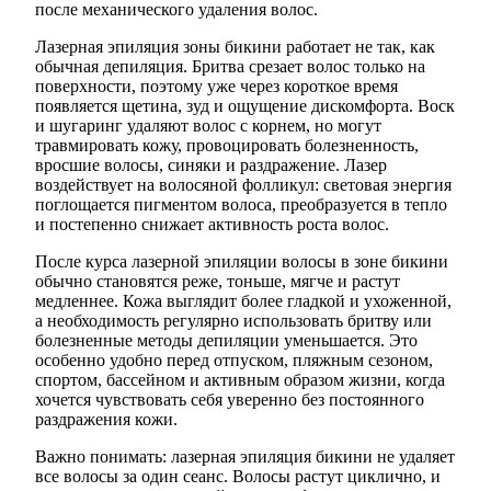
после механического удаления волос.
Лазерная эпиляция зоны бикини работает не так, как
обычная депиляция. Бритва срезает волос только на
поверхности, поэтому уже через короткое время
появляется щетина, зуд и ощущение дискомфорта. Воск
и шугаринг удаляют волос с корнем, но могут
травмировать кожу, провоцировать болезненность,
вросшие волосы, синяки и раздражение. Лазер
воздействует на волосяной фолликул: световая энергия
поглощается пигментом волоса, преобразуется в тепло
и постепенно снижает активность роста волос.
После курса лазерной эпиляции волосы в зоне бикини
обычно становятся реже, тоньше, мягче и растут
медленнее. Кожа выглядит более гладкой и ухоженной,
а необходимость регулярно использовать бритву или
болезненные методы депиляции уменьшается. Это
особенно удобно перед отпуском, пляжным сезоном,
спортом, бассейном и активным образом жизни, когда
хочется чувствовать себя уверенно без постоянного
раздражения кожи.
Важно понимать: лазерная эпиляция бикини не удаляет
все волосы за один сеанс. Волосы растут циклично, и