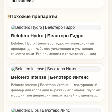
выгоднее?
Похожие препараты
Belotero Hydro | Белотеро Гидро
Belotero Hydro | Белотеро Гидро — инъекционный
препарат для глубокого увлажнения и улучшения
качества кожи. Его применяют в косметологии, когда
кожа выглядит обезвоженной, тусклой, менее упругой,
теряет гладкость и быстрее реагирует на стресс,
солнце, сухой воздух и возрастные изменения.
Препарат содержит гиалуроновую кислоту и
Belotero Intense | Белотеро Интенс
глицерин, поэтому работает не как объёмный
Belotero Intense | Белотеро Интенс — гиалуроновый
филлер, а как skinbooster для увлажнения, мягкости,
филлер для коррекции выраженных складок, глубоких
сияния и более ухоженного вида кожи. Он может быть
морщин, зон депрессии мягких тканей и отдельных
актуален для лица, шеи, зоны декольте и кистей рук
задач контурной пластики. Его применяют в
по показаниям. Для пациентов, которые ищут
косметологии, когда нужно восстановить более
биоревитализацию в Мытищах, инъекционное
ровный рельеф лица, поддержать ткани и сделать
увлажнение кожи или skinbooster рядом с Москвой,