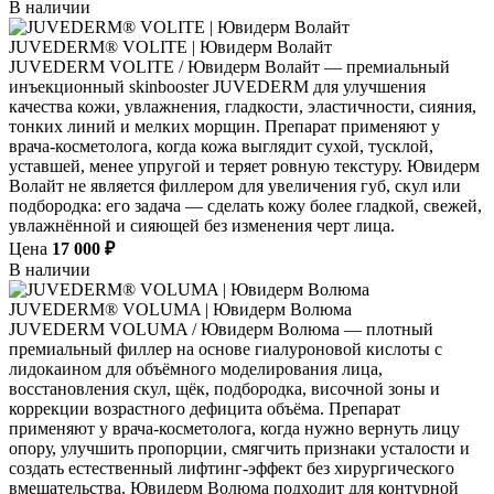
В наличии
JUVEDERM® VOLITE | Ювидерм Волайт
JUVEDERM VOLITE / Ювидерм Волайт — премиальный
инъекционный skinbooster JUVEDERM для улучшения
качества кожи, увлажнения, гладкости, эластичности, сияния,
тонких линий и мелких морщин. Препарат применяют у
врача-косметолога, когда кожа выглядит сухой, тусклой,
уставшей, менее упругой и теряет ровную текстуру. Ювидерм
Волайт не является филлером для увеличения губ, скул или
подбородка: его задача — сделать кожу более гладкой, свежей,
увлажнённой и сияющей без изменения черт лица.
Цена
17 000 ₽
В наличии
JUVEDERM® VOLUMA | Ювидерм Волюма
JUVEDERM VOLUMA / Ювидерм Волюма — плотный
премиальный филлер на основе гиалуроновой кислоты с
лидокаином для объёмного моделирования лица,
восстановления скул, щёк, подбородка, височной зоны и
коррекции возрастного дефицита объёма. Препарат
применяют у врача-косметолога, когда нужно вернуть лицу
опору, улучшить пропорции, смягчить признаки усталости и
создать естественный лифтинг-эффект без хирургического
вмешательства. Ювидерм Волюма подходит для контурной