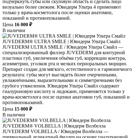
подчеркнуть губы или скуловую область и сделать лицо
визуально более свежим. Ювидерм Ультра 4 применяют
только у врача-косметолога после оценки анатомии,
показаний и противопоказаний.
Цена
16 000 ₽
В наличии
JUVEDERM® ULTRA SMILE | Ювидерм Ультра Смайл
JUVEDERM ULTRA SMILE / Ювидерм Ультра Смайл —
специализированный филлер JUVEDERM для контурной
пластики губ, увеличения объёма губ, коррекции контура,
асимметрии, уголков рта и мелких периоральных морщин.
Препарат создан для мягкого, естественного и гармоничного
результата: губы могут выглядеть более очерченными,
увлажнёнными, выразительными и симметричными без
грубого утяжеления. Ювидерм Ультра Смайл содержит
гиалуроновую кислоту и лидокаин, применяется только у
врача-косметолога после оценки анатомии губ, показаний и
противопоказаний.
Цена
15 000 ₽
В наличии
JUVEDERM® VOLBELLA | Ювидерм Волбелла
JUVEDERM VOLBELLA / Ювидерм Волбелла —
премиальный деликатный филлер на основе гиалуроновой