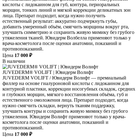
кислоты с лидокаином для губ, контура, периоральных
морщин, тонких линий и мягкой коррекции деликатных зон
лица. Препарат подходит, когда нужно получить
естественный результат: аккуратно подчеркнуть губы,
добавить умеренный объём, смягчить морщины вокруг рта,
улучшить симметрию и сохранить живую мимику без грубого
утяжеления тканей. Ювидерм Волбелла применяют только у
врача-косметолога после оценки анатомии, показаний и
противопоказаний.
Цена
17 000 ₽
В наличии
JUVEDERM® VOLIFT | Ювидерм Волифт
JUVEDERM VOLIFT / Ювидерм Волифт — премиальный
филлер на основе гиалуроновой кислоты с лидокаином для
контурной пластики, коррекции носогубных складок, средних
и глубоких морщин, мягкого восстановления объёма, губ и
естественного омоложения лица. Препарат подходит, когда
нужно смягчить складки, вернуть тканям поддержку,
улучшить контуры и сохранить живую мимику без грубого
утяжеления. Ювидерм Волифт применяют только у врача-
косметолога после оценки анатомии, показаний и
противопоказаний.
Цена
17 000 ₽