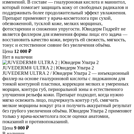
изменений. В составе — гиалуроновая кислота и маннитол,
который помогает защищать кожу от свободных радикалов и
поддерживать более продолжительный эффект увлажнения.
Препарат применяют у врача-косметолога при сухой,
обезвоженной, тусклой коже, мелких морщинах,
фотостарении и снижении упругости. Ювидерм Гидрейт не
является филлером для изменения формы лица: его задача —
восстановить качество кожи, вернуть ей свежесть, мягкость,
тонус и естественное сияние без увеличения объёма.
Цена
12 000 ₽
Нет в наличии
JUVEDERM® ULTRA 2 | Ювидерм Ультра 2
JUVEDERM ULTRA 2 / Ювидерм Ультра 2 — инъекционный
филлер на основе гиалуроновой кислоты с лидокаином для
тонкой контурной пластики, коррекции мелких и умеренных
морщин, контура губ, периоральной зоны и естественного
улучшения рельефа кожи. Препарат подходит, когда нужно
мягко освежить лицо, подчеркнуть контур губ, смягчить
мелкие морщины вокруг рта и получить аккуратный результат
без грубого увеличения объёма. Ювидерм Ультра 2 применяют
только у врача-косметолога после оценки анатомии,
показаний и противопоказаний.
Цена
9 000 ₽
В наличии