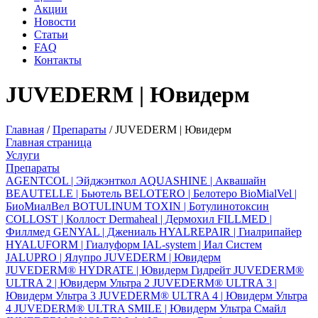
Акции
Новости
Статьи
FAQ
Контакты
JUVEDERM | Ювидерм
Главная
/
Препараты
/
JUVEDERM | Ювидерм
Главная страница
Услуги
Препараты
AGENTCOL | Эйджэнткол
AQUASHINE | Аквашайн
BEAUTELLE | Бьютель
BELOTERO | Белотеро
BioMialVel |
БиоМиалВел
BOTULINUM TOXIN | Ботулинотоксин
COLLOST | Коллост
Dermaheal | Дермохил
FILLMED |
Филлмед
GENYAL | Джениаль
HYALREPAIR | Гиалрипайер
HYALUFORM | Гиалуформ
IAL-system | Иал Систем
JALUPRO | Ялупро
JUVEDERM | Ювидерм
JUVEDERM® HYDRATE | Ювидерм Гидрейт
JUVEDERM®
ULTRA 2 | Ювидерм Ультра 2
JUVEDERM® ULTRA 3 |
Ювидерм Ультра 3
JUVEDERM® ULTRA 4 | Ювидерм Ультра
4
JUVEDERM® ULTRA SMILE | Ювидерм Ультра Смайл