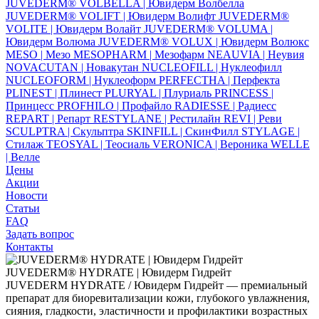
JUVEDERM® VOLBELLA | Ювидерм Волбелла
JUVEDERM® VOLIFT | Ювидерм Волифт
JUVEDERM®
VOLITE | Ювидерм Волайт
JUVEDERM® VOLUMA |
Ювидерм Волюма
JUVEDERM® VOLUX | Ювидерм Волюкс
MESO | Мезо
MESOPHARM | Мезофарм
NEAUVIA | Неувия
NOVACUTAN | Новакутан
NUCLEOFILL | Нуклеофилл
NUCLEOFORM | Нуклеоформ
PERFECTHA | Перфекта
PLINEST | Плинест
PLURYAL | Плуриаль
PRINCESS |
Принцесс
PROFHILO | Профайло
RADIESSE | Радиесс
REPART | Репарт
RESTYLANE | Рестилайн
REVI | Реви
SCULPTRA | Скульптра
SKINFILL | СкинФилл
STYLAGE |
Стилаж
TEOSYAL | Теосиаль
VERONICA | Вероника
WELLE
| Велле
Цены
Акции
Новости
Статьи
FAQ
Задать вопрос
Контакты
JUVEDERM® HYDRATE | Ювидерм Гидрейт
JUVEDERM HYDRATE / Ювидерм Гидрейт — премиальный
препарат для биоревитализации кожи, глубокого увлажнения,
сияния, гладкости, эластичности и профилактики возрастных