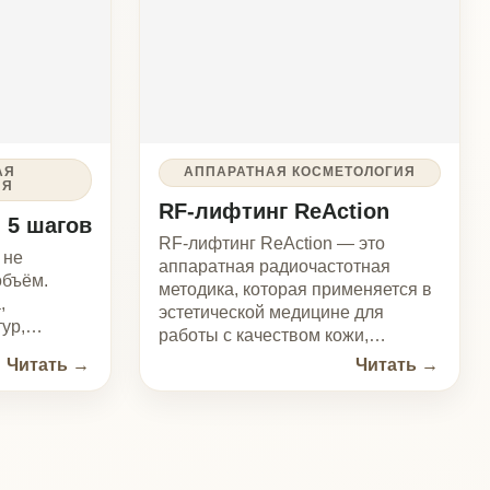
RF-лифтинг ReAction — это
аппаратная радиочастотная
методика, которая применяется в
эстетической медицине для
работы с качеством кожи,
умеренной дряблостью,
Читать →
снижением тонуса и неровным
рельефом тканей. Процедура…
ЬТАЦИЯ СПЕЦИАЛИСТА. 18+