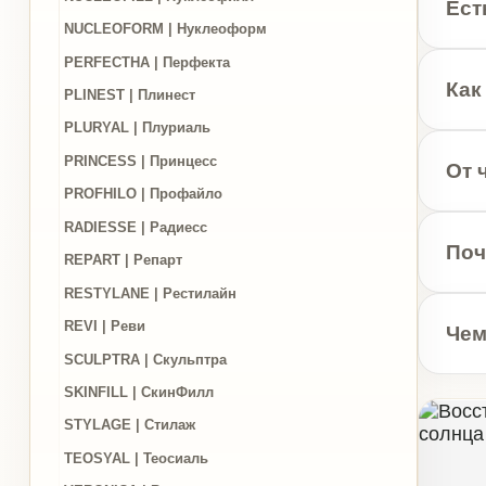
PROFHILO | Профайло
RADIESSE | Радиесс
Почему п
REPART | Репарт
RESTYLANE | Рестилайн
REVI | Реви
Чем отли
SCULPTRA | Скульптра
SKINFILL | СкинФилл
STYLAGE | Стилаж
TEOSYAL | Теосиаль
VERONICA | Вероника
WELLE | Велле
Цены
ЭСТЕТИЧЕС
Акции
Восстано