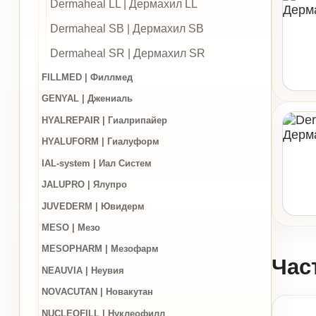
FILLMED | Филлмед
GENYAL | Джениаль
HYALREPAIR | Гиалрипайер
HYALUFORM | Гиалуформ
IAL-system | Иал Систем
JALUPRO | Ялупро
JUVEDERM | Ювидерм
MESO | Мезо
MESOPHARM | Мезофарм
Частые
NEAUVIA | Неувия
NOVACUTAN | Новакутан
NUCLEOFILL | Нуклеофилл
Есть ли 
NUCLEOFORM | Нуклеоформ
PERFECTHA | Перфекта
Как поня
PLINEST | Плинест
PLURYAL | Плуриаль
PRINCESS | Принцесс
От чего 