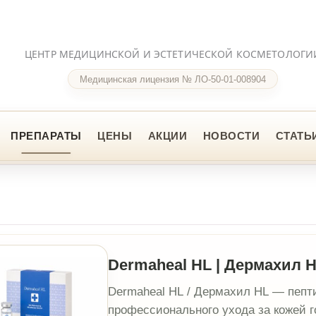
НТР МЕДИЦИНСКОЙ И ЭСТЕТИЧЕСКОЙ КОСМЕТОЛОГИИ
Медицинская лицензия № ЛО-50-01-008904
ПАРАТЫ
ЦЕНЫ
АКЦИИ
НОВОСТИ
СТАТЬИ
FAQ
КО
Dermaheal HL | Дермахил HL
Dermaheal HL / Дермахил HL — пептидный препар
профессионального ухода за кожей головы, укреп
волосяных фолликулов и комплексной работы с
выпадением волос. Формула содержит биомимет