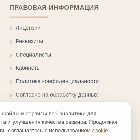
овательское соглашение
рвисы веб-аналитики для
ния качества сервиса. Продолжая
тесь с использованием
cookie
.
нять
ормация на сайте не является публичной офертой