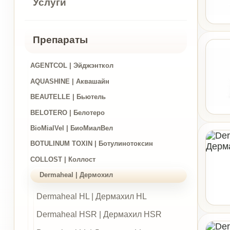
Препараты
AGENTCOL | Эйджэнткол
AQUASHINE | Аквашайн
BEAUTELLE | Бьютель
BELOTERO | Белотеро
BioMialVel | БиоМиалВел
BOTULINUM TOXIN | Ботулинотоксин
COLLOST | Коллост
Dermaheal | Дермохил
Dermaheal HL | Дермахил HL
Dermaheal HSR | Дермахил HSR
Dermaheal LL | Дермахил LL
Dermaheal SB | Дермахил SB
Dermaheal SR | Дермахил SR