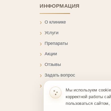
Контакты
Польз
Мы используем cookie-файлы и се
корректной работы сайта и улучше
пользоваться сайтом, вы соглашае
При
Инф
Защита reCAPTCHA:
Privacy
·
Terms