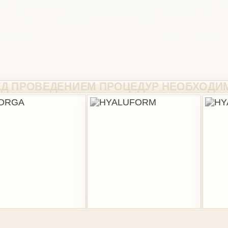
ИНФОРМАЦИЯ
ПРАВО
О клинике
Лицен
Услуги
Рекви
Препараты
Специ
Акции
Кабин
Отзывы
Полит
Задать вопрос
Соглас