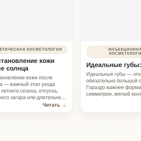
лнца
Идеальные губы — это не
ние кожи после
обязательно большой объём.
жный этап ухода
Гораздо важнее форма,
о сезона, отпуска,
симметрия, мягкий контур,
гара или длительного
ухоженная кожа, естественный
на улице. Даже если
Читать →
Читать →
цвет и гармония с лицом. Иногда
т просто загорелой
для красивого результата…
ОВЕДЕНИЕМ ПРОЦЕДУР НЕОБХОДИМА КОНСУЛ