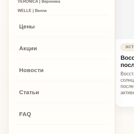
после со
Новости
Восстановле
солнца — ва
после летнег
Статьи
активного за
пребывания 
кожа выгляди
и…
FAQ
Задать вопрос
Контакты
ИМЕЮТСЯ ПРОТИВОПОКАЗАНИЯ. ПЕРЕД ПР