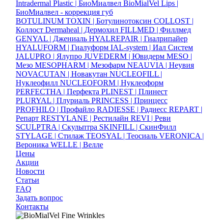
Intradermal Plastic | БиоМиалвел
BioMialVel Lips |
БиоМиалвел - коррекция губ
BOTULINUM TOXIN | Ботулинотоксин
COLLOST |
Коллост
Dermaheal | Дермохил
FILLMED | Филлмед
GENYAL | Джениаль
HYALREPAIR | Гиалрипайер
HYALUFORM | Гиалуформ
IAL-system | Иал Систем
JALUPRO | Ялупро
JUVEDERM | Ювидерм
MESO |
Мезо
MESOPHARM | Мезофарм
NEAUVIA | Неувия
NOVACUTAN | Новакутан
NUCLEOFILL |
Нуклеофилл
NUCLEOFORM | Нуклеоформ
PERFECTHA | Перфекта
PLINEST | Плинест
PLURYAL | Плуриаль
PRINCESS | Принцесс
PROFHILO | Профайло
RADIESSE | Радиесс
REPART |
Репарт
RESTYLANE | Рестилайн
REVI | Реви
SCULPTRA | Скульптра
SKINFILL | СкинФилл
STYLAGE | Стилаж
TEOSYAL | Теосиаль
VERONICA |
Вероника
WELLE | Велле
Цены
Акции
Новости
Статьи
FAQ
Задать вопрос
Контакты