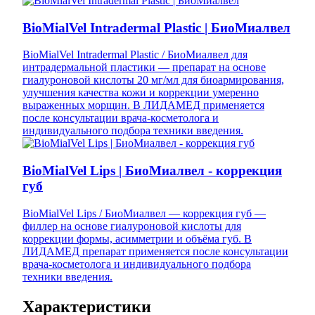
BioMialVel Intradermal Plastic | БиоМиалвел
BioMialVel Intradermal Plastic / БиоМиалвел для
интрадермальной пластики — препарат на основе
гиалуроновой кислоты 20 мг/мл для биоармирования,
улучшения качества кожи и коррекции умеренно
выраженных морщин. В ЛИДАМЕД применяется
после консультации врача-косметолога и
индивидуального подбора техники введения.
BioMialVel Lips | БиоМиалвел - коррекция
губ
BioMialVel Lips / БиоМиалвел — коррекция губ —
филлер на основе гиалуроновой кислоты для
коррекции формы, асимметрии и объёма губ. В
ЛИДАМЕД препарат применяется после консультации
врача-косметолога и индивидуального подбора
техники введения.
Характеристики