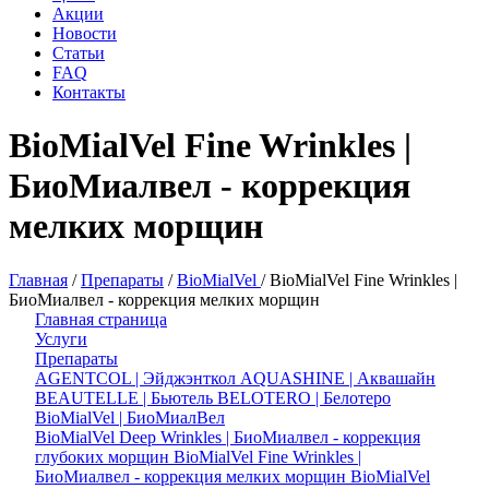
Акции
Новости
Статьи
FAQ
Контакты
BioMialVel Fine Wrinkles |
БиоМиалвел - коррекция
мелких морщин
Главная
/
Препараты
/
BioMialVel
/
BioMialVel Fine Wrinkles |
БиоМиалвел - коррекция мелких морщин
Главная страница
Услуги
Препараты
AGENTCOL | Эйджэнткол
AQUASHINE | Аквашайн
BEAUTELLE | Бьютель
BELOTERO | Белотеро
BioMialVel | БиоМиалВел
BioMialVel Deep Wrinkles | БиоМиалвел - коррекция
глубоких морщин
BioMialVel Fine Wrinkles |
БиоМиалвел - коррекция мелких морщин
BioMialVel