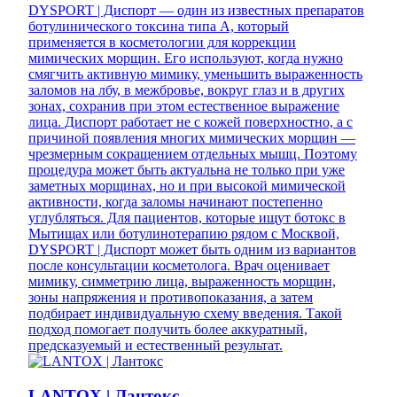
DYSPORT | Диспорт — один из известных препаратов
ботулинического токсина типа A, который
применяется в косметологии для коррекции
мимических морщин. Его используют, когда нужно
смягчить активную мимику, уменьшить выраженность
заломов на лбу, в межбровье, вокруг глаз и в других
зонах, сохранив при этом естественное выражение
лица. Диспорт работает не с кожей поверхностно, а с
причиной появления многих мимических морщин —
чрезмерным сокращением отдельных мышц. Поэтому
процедура может быть актуальна не только при уже
заметных морщинах, но и при высокой мимической
активности, когда заломы начинают постепенно
углубляться. Для пациентов, которые ищут ботокс в
Мытищах или ботулинотерапию рядом с Москвой,
DYSPORT | Диспорт может быть одним из вариантов
после консультации косметолога. Врач оценивает
мимику, симметрию лица, выраженность морщин,
зоны напряжения и противопоказания, а затем
подбирает индивидуальную схему введения. Такой
подход помогает получить более аккуратный,
предсказуемый и естественный результат.
LANTOX | Лантокс