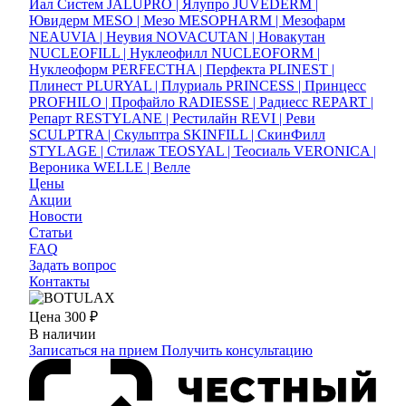
Иал Систем
JALUPRO | Ялупро
JUVEDERM |
Ювидерм
MESO | Мезо
MESOPHARM | Мезофарм
NEAUVIA | Неувия
NOVACUTAN | Новакутан
NUCLEOFILL | Нуклеофилл
NUCLEOFORM |
Нуклеоформ
PERFECTHA | Перфекта
PLINEST |
Плинест
PLURYAL | Плуриаль
PRINCESS | Принцесс
PROFHILO | Профайло
RADIESSE | Радиесс
REPART |
Репарт
RESTYLANE | Рестилайн
REVI | Реви
SCULPTRA | Скульптра
SKINFILL | СкинФилл
STYLAGE | Стилаж
TEOSYAL | Теосиаль
VERONICA |
Вероника
WELLE | Велле
Цены
Акции
Новости
Статьи
FAQ
Задать вопрос
Контакты
Цена
300 ₽
В наличии
Записаться на прием
Получить консультацию