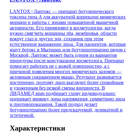
LANTOX | Лантокс — препарат ботулинического
токсина типа A для аккуратной коррекции мимических
морщин и работы с зонами повышенной мышечной
активности. Его применяют в косметологии, когда
нужно смягчить морщины лба, межбровья, области
вокруг глаз и других зон, сохранив при этом
естественное выражение лица. Для пациентов, которые
ищут ботокс в Мытищах или ботулинотерапию рядом с
Москвой, Лантокс может быть одним из вариантов
процедуры после консультации косметолога. Препарат
помогает работать не с кожей поверхностно, а с
причиной появления многих мимических заломов —
активным сокращением мышц. Результат развивается
постепенно, поэтому лицо выглядит более спокойным
и ухоженным без резкой смены внешности. В
ЛИДАМЕД врач подбирает схему индивидуально:
оценивает мимику, зоны напряжения, симметрию лица
и противопоказания. Такой подход делает
ботулинотерапию более предсказуемой, деликатной и
эстетичной.
Характеристики