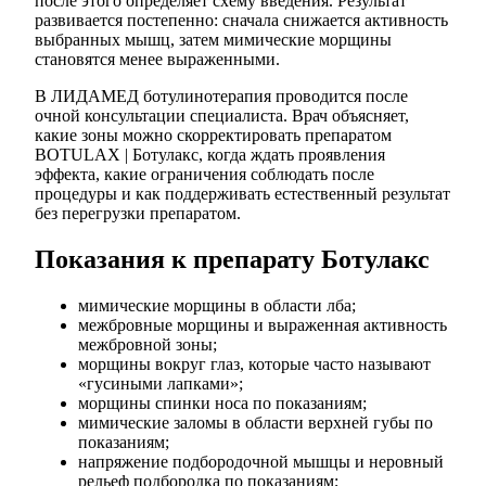
после этого определяет схему введения. Результат
развивается постепенно: сначала снижается активность
выбранных мышц, затем мимические морщины
становятся менее выраженными.
В ЛИДАМЕД ботулинотерапия проводится после
очной консультации специалиста. Врач объясняет,
какие зоны можно скорректировать препаратом
BOTULAX | Ботулакс, когда ждать проявления
эффекта, какие ограничения соблюдать после
процедуры и как поддерживать естественный результат
без перегрузки препаратом.
Показания к препарату Ботулакс
мимические морщины в области лба;
межбровные морщины и выраженная активность
межбровной зоны;
морщины вокруг глаз, которые часто называют
«гусиными лапками»;
морщины спинки носа по показаниям;
мимические заломы в области верхней губы по
показаниям;
напряжение подбородочной мышцы и неровный
рельеф подбородка по показаниям;