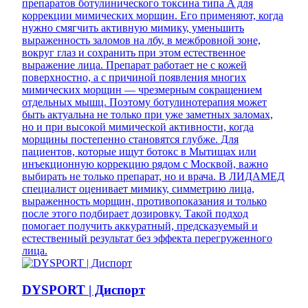
препаратов ботулинического токсина типа A для
коррекции мимических морщин. Его применяют, когда
нужно смягчить активную мимику, уменьшить
выраженность заломов на лбу, в межбровной зоне,
вокруг глаз и сохранить при этом естественное
выражение лица. Препарат работает не с кожей
поверхностно, а с причиной появления многих
мимических морщин — чрезмерным сокращением
отдельных мышц. Поэтому ботулинотерапия может
быть актуальна не только при уже заметных заломах,
но и при высокой мимической активности, когда
морщины постепенно становятся глубже. Для
пациентов, которые ищут ботокс в Мытищах или
инъекционную коррекцию рядом с Москвой, важно
выбирать не только препарат, но и врача. В ЛИДАМЕД
специалист оценивает мимику, симметрию лица,
выраженность морщин, противопоказания и только
после этого подбирает дозировку. Такой подход
помогает получить аккуратный, предсказуемый и
естественный результат без эффекта перегруженного
лица.
DYSPORT | Диспорт