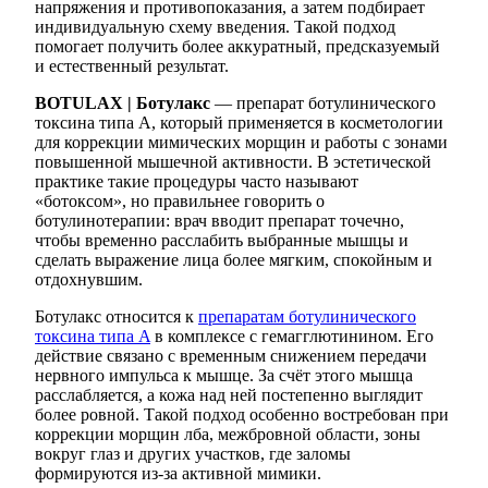
напряжения и противопоказания, а затем подбирает
индивидуальную схему введения. Такой подход
помогает получить более аккуратный, предсказуемый
и естественный результат.
BOTULAX | Ботулакс
— препарат ботулинического
токсина типа A, который применяется в косметологии
для коррекции мимических морщин и работы с зонами
повышенной мышечной активности. В эстетической
практике такие процедуры часто называют
«ботоксом», но правильнее говорить о
ботулинотерапии: врач вводит препарат точечно,
чтобы временно расслабить выбранные мышцы и
сделать выражение лица более мягким, спокойным и
отдохнувшим.
Ботулакс относится к
препаратам ботулинического
токсина типа A
в комплексе с гемагглютинином. Его
действие связано с временным снижением передачи
нервного импульса к мышце. За счёт этого мышца
расслабляется, а кожа над ней постепенно выглядит
более ровной. Такой подход особенно востребован при
коррекции морщин лба, межбровной области, зоны
вокруг глаз и других участков, где заломы
формируются из-за активной мимики.