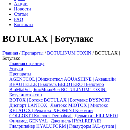
Акции
Новости
Статьи
FAQ
Контакты
BOTULAX | Ботулакс
Главная
/
Препараты
/
BOTULINUM TOXIN
/
BOTULAX |
Ботулакс
Главная страница
Услуги
Препараты
AGENTCOL | Эйджэнткол
AQUASHINE | Аквашайн
BEAUTELLE | Бьютель
BELOTERO | Белотеро
BioMialVel | БиоМиалВел
BOTULINUM TOXIN |
Ботулинотоксин
BOTOX | Ботокс
BOTULAX | Ботулакс
DYSPORT |
Диспорт
LANTOX | Лантокс
MIOTOX | Миотокс
RELATOX | Релатокс
XEOMIN | Ксеомин
COLLOST | Коллост
Dermaheal | Дермохил
FILLMED |
Филлмед
GENYAL | Джениаль
HYALREPAIR |
Гиалрипайер
HYALUFORM | Гиалуформ
IAL-system |