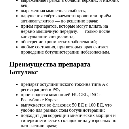
выраженные грыжи в области верхних и нижних
век;
выраженная мышечная слабость;
нарушения свёртываемости крови или приём
антикоагулянтов — по решению врача;
приём препаратов, которые могут влиять на
нервно-мышечную передачу, — только после
консультации специалиста;
обострение хронических заболеваний;
любые состояния, при которых врач считает
проведение ботулинотерапии небезопасным.
Преимущества препарата
Ботулакс
препарат ботулинического токсина типа A с
регистрацией в РФ;
производится компанией HUGEL, INC в
Республике Корея;
выпускается во флаконах 50 ЕД и 100 ЕД, что
удобно для разных схем ботулинотерапии;
подходит для коррекции мимических морщин и
гиперкинетических складок лица у взрослых по
назначению врача;