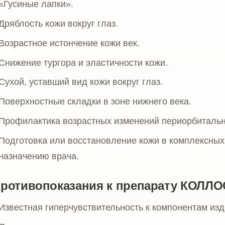
ная гиперчувствительность к компонентам изделия.
тельная реакция в аллергологическом кожном тесте на из
ение, инфекционный процесс или повреждение кожи в зон
ый герпес или другие острые инфекционные заболевания.
озы в стадии обострения.
ость к формированию келоидных и гипертрофических рубц
ения свёртываемости крови.
антикоагулянтов и препаратов, влияющих на свёртываемо
.
е хронические заболевания в стадии обострения.
ммунные заболевания.
нность и период грудного вскармливания.
ость к выраженным отёкам в периорбитальной зоне — треб