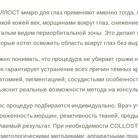
т реальные возможности метода на консультации.
цедур подбирается индивидуально. Врач учитывает воз
ность морщин, реактивность тканей, предыдущий опы
й результат. При необходимости COLLOST micro eye м
логическими методиками: аппаратными процедурами, б
й или профессиональным уходом.
тологической клинике в Мытищах процедура проводится
ации врача-косметолога. Специалист оценивает область
оказания, подбирает безопасную схему введения и объ
жидать именно в вашем случае. Для периорбитальной 
отому что работа с кожей век требует максимальной ак
ания к препарату КОЛЛОСТ микро для гла