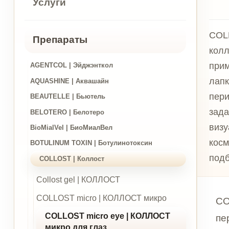
COLLOST m
Препараты
коллагенот
применяетс
AGENTCOL | Эйджэнткол
лапках», д
AQUASHINE | Аквашайн
периорбит
BEAUTELLE | Бьютель
задача — у
BELOTERO | Белотеро
визуально 
BioMialVel | БиоМиалВел
косметолог
BOTULINUM TOXIN | Ботулинотоксин
подбора с
COLLOST | Коллост
Collost gel | КОЛЛОСТ
COLLOST micro | КОЛЛОСТ микро
COLLOST
COLLOST micro eye | КОЛЛОСТ
периорб
микро для глаз
Методика
Dermaheal | Дермохил
снижени
FILLMED | Филлмед
возраст
GENYAL | Джениаль