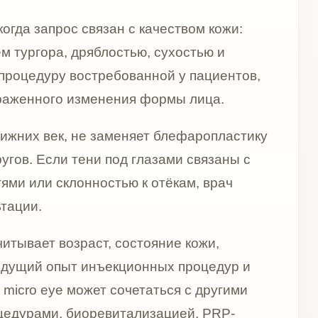
раст, состояние кожи,
т инъекционных процедур и
ожет сочетаться с другими
иоревитализацией, PRP-
 только после очной
 вокруг глаз, исключает
ясняет, какого результата
зоны такой подход особенно
куратности.
з