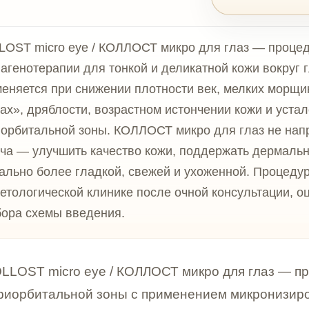
icro eye / КОЛЛОСТ микро для глаз — процедура
ерапии для тонкой и деликатной кожи вокруг глаз. Методи
я при снижении плотности век, мелких морщинах, «гусины
ряблости, возрастном истончении кожи и усталом виде
альной зоны. КОЛЛОСТ микро для глаз не направлен на гр
лучшить качество кожи, поддержать дермальную структуру 
более гладкой, свежей и ухоженной. Процедура проводитс
ической клинике после очной консультации, оценки проти
хемы введения.
 micro eye / КОЛЛОСТ микро для глаз — процедура ко
итальной зоны с применением микронизированного ко
 применяется в эстетической косметологии для работы 
ем плотности век, мелкими морщинами, «гусиными лап
ным истончением кожи.