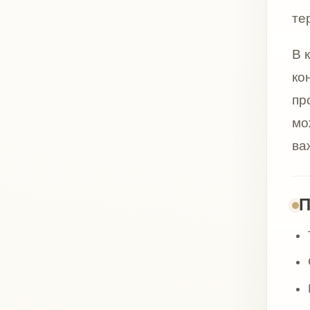
Тонкая
Снижен
Мелки
«Гусин
Дрябло
Возрас
Снижен
Сухой,
Поверх
Профил
Подгот
назнач
Проти