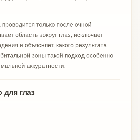
оказаниям.
ческих программах по
для глаз