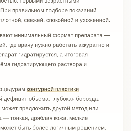
ирующего раствора и
онтурной пластики
бъёма, глубокая борозда,
дложить другой метод или
дряблая кожа, мелкие
ь более логичным решением.
 связан с качеством кожи:
дряблостью, сухостью и
остребованной у пациентов,
 изменения формы лица.
 не заменяет блефаропластику
тени под глазами связаны с
онностью к отёкам, врач