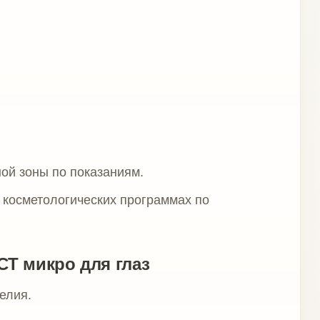
делие.
е предполагаемого введения.
ов.
сть крови, — по согласованию с
ует отдельной оценки врача.