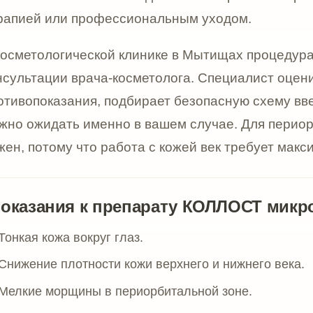
 кожа вокруг глаз.
ие плотности кожи верхнего и нижнего века.
е морщины в периорбитальной зоне.
ые лапки».
сть кожи вокруг глаз.
тное истончение кожи век.
ие тургора и эластичности кожи.
 уставший вид кожи вокруг глаз.
ностные складки в зоне нижнего века.
актика возрастных изменений периорбитальной зоны по п
овка или восстановление кожи в комплексных косметологи
ению врача.
вопоказания к препарату КОЛЛОСТ микро 