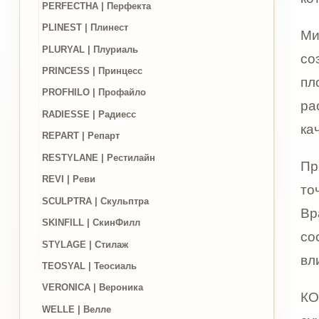
качества
REPART | Репарт
RESTYLANE | Рестилайн
Процеду
REVI | Реви
точная 
SCULPTRA | Скульптра
Врач-кос
SKINFILL | СкинФилл
состояни
STYLAGE | Стилаж
влиять н
TEOSYAL | Теосиаль
VERONICA | Вероника
КОЛЛОСТ
WELLE | Велле
сухой и 
изменени
Цены
процедур
Акции
Для дел
0,05 г. 
Новости
без лишн