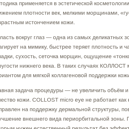
вокруг глаз — одна из самых деликатных зон лица. Зде
т на мимику, быстрее теряет плотность и чаще выдаёт
 сухость, сеточка морщин, ощущение «тонкой бумаги»,
и нижнего века. В таких случаях КОЛЛОСТ микро для 
м для мягкой коллагеновой поддержки кожи.
задача процедуры — не увеличить объём и не изменит
 кожи. COLLOST micro eye не работает как классически
ен на поддержку дермальной структуры, повышение пл
ие внешнего вида периорбитальной зоны. Поэтому мет
нужен естественный результат без эффекта «перекача
зированный коллаген работает иначе, чем гиалуронов
условия для восстановления внеклеточного матрикса —
ь, эластичность и гладкость кожи. За счёт этого КОЛЛ
ивают не как средство для маскировки проблемы, а ка