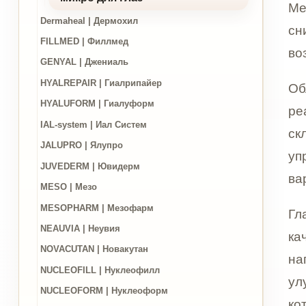
HYALREPAIR | Гиалрипайер
Область 
HYALUFORM | Гиалуформ
реагируе
IAL-system | Иал Систем
складки,
JALUPRO | Ялупро
упругост
JUVEDERM | Ювидерм
варианто
MESO | Мезо
MESOPHARM | Мезофарм
Главная 
NEAUVIA | Неувия
качество
NOVACUTAN | Новакутан
направл
NUCLEOFILL | Нуклеофилл
улучшен
NUCLEOFORM | Нуклеоформ
которым 
PERFECTHA | Перфекта
PLINEST | Плинест
Микрони
PLURYAL | Плуриаль
создать 
PRINCESS | Принцесс
плотност
PROFHILO | Профайло
рассматр
RADIESSE | Радиесс