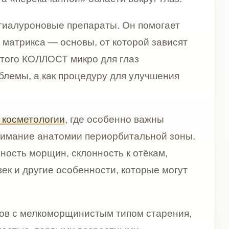
ии
, где особенно важны
атомии периорбитальной зоны.
н, склонность к отёкам,
 особенности, которые могут
морщинистым типом старения,
рвыми возрастными
льном подборе показаний
ежей, спокойной и ухоженной.
имальный формат препарата —
у нужно работать аккуратно и
тируется, а итоговая