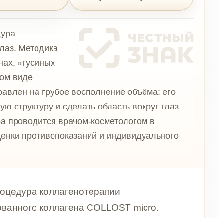
ка
х
убое восполнение объёма: его
и сделать область вокруг глаз
я врачом-косметологом в
вопоказаний и индивидуального
ллагенотерапии
ллагена COLLOST micro.
с тонкой кожей вокруг глаз,
ками», дряблостью и