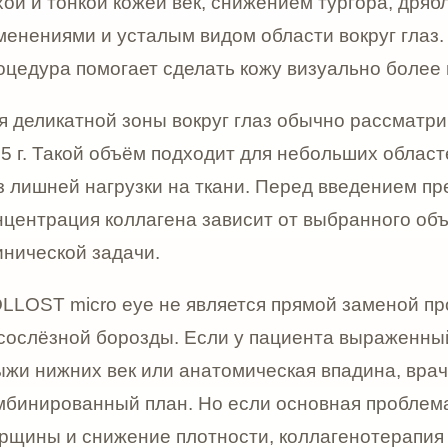
рация коллагена зависит от выбранного объёма гидрат
кой задачи.
 micro eye не является прямой заменой процедурам
к
зной борозды. Если у пациента выраженный дефицит о
жних век или анатомическая впадина, врач может пре
ованный план. Но если основная проблема — тонкая, 
 и снижение плотности, коллагенотерапия может быт
микро для глаз применяют именно тогда, когда запрос
ожей век, морщинами вокруг глаз, снижением тургора, 
 видом периорбитальной зоны. Это делает процедуру в
хотят освежить область вокруг глаз без выраженного
нимать, что процедура не убирает грыжи нижних век,
антирует устранение всех причин тёмных кругов. Если 
й, пигментацией, сосудистыми особенностями или скл