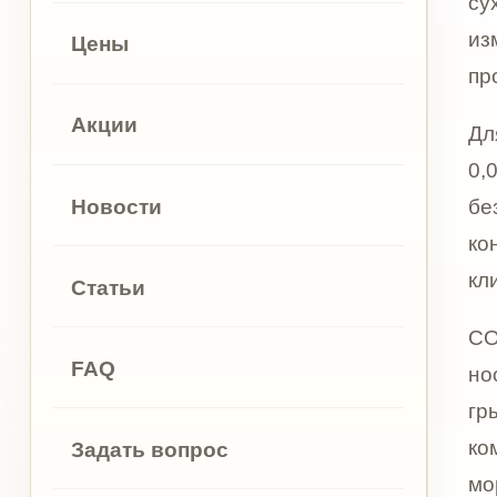
концент
клиничес
Статьи
COLLOST
FAQ
носослё
грыжи ни
комбинир
Задать вопрос
морщины
Контакты
КОЛЛОСТ 
тонкой к
усталым
которые 
Важно по
и не гар
анатомие