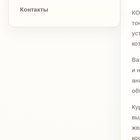
объясни
Курс про
выражен
желаемы
космето
терапие
В косме
консульт
противоп
можно о
важен, п
Показ