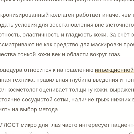
 тонкой кожи век и области вокруг глаз.
ра относится к направлению
инъекционной косметолог
техника, правильная глубина введения и понимание ан
метолог оценивает толщину кожи, выраженность морщи
е сосудистой сетки, наличие грыж нижних век и другие
а выбор метода.
 микро для глаз часто интересует пациентов с мелко
тонкой кожей век, снижением тургора, дряблостью, пе
ями и усталым видом области вокруг глаз. При прави
а помогает сделать кожу визуально более плотной, св
икатной зоны вокруг глаз обычно рассматривают мин
Такой объём подходит для небольших областей, где врач
ей нагрузки на ткани. Перед введением препарат гидра