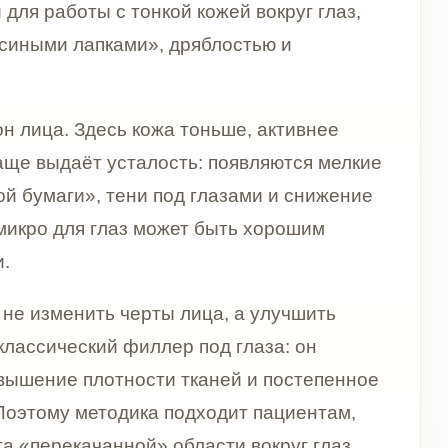
сь кожа тоньше, активнее
 усталость: появляются мелкие
 тени под глазами и снижение
глаз может быть хорошим
ь черты лица, а улучшить
й филлер под глаза: он
отности тканей и постепенное
одика подходит пациентам,
нной» области вокруг глаз.
ые препараты. Он помогает
 основы, от которой зависят
ОСТ микро для глаз
к процедуру для улучшения