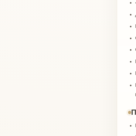
Извест
Положи
Воспал
Активн
Дермат
Склонн
Наруш
Приём 
врачом
Тяжёлы
Аутои
Береме
Склонн