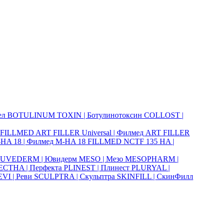
ел
BOTULINUM TOXIN | Ботулинотоксин
COLLOST |
FILLMED ART FILLER Universal | Филмед ART FILLER
HA 18 | Филмед M-HA 18
FILLMED NCTF 135 HA |
JUVEDERM | Ювидерм
MESO | Мезо
MESOPHARM |
ECTHA | Перфекта
PLINEST | Плинест
PLURYAL |
VI | Реви
SCULPTRA | Скульптра
SKINFILL | СкинФилл