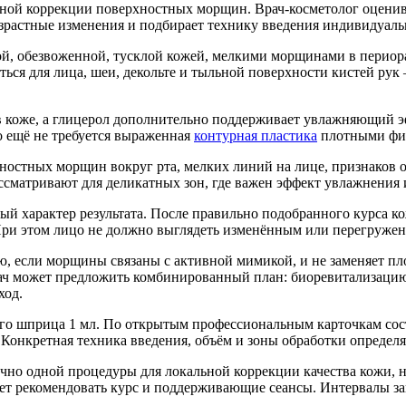
ной коррекции поверхностных морщин. Врач-косметолог оценива
озрастные изменения и подбирает технику введения индивидуаль
й, обезвоженной, тусклой кожей, мелкими морщинами в периор
ься для лица, шеи, декольте и тыльной поверхности кистей рук —
 в коже, а глицерол дополнительно поддерживает увлажняющий э
о ещё не требуется выраженная
контурная пластика
плотными фи
остных морщин вокруг рта, мелких линий на лице, признаков о
ассматривают для деликатных зон, где важен эффект увлажнения 
характер результата. После правильно подобранного курса кож
ри этом лицо не должно выглядеть изменённым или перегруже
ю, если морщины связаны с активной мимикой, и не заменяет п
ач может предложить комбинированный план: биоревитализацию,
ход.
 шприца 1 мл. По открытым профессиональным карточкам состав
. Конкретная техника введения, объём и зоны обработки определ
очно одной процедуры для локальной коррекции качества кожи,
т рекомендовать курс и поддерживающие сеансы. Интервалы зав