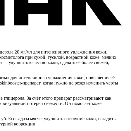
церола 20 мг/мл для интенсивного увлажнения кожи,
сметолога при сухой, тусклой, возрастной коже, мелких
 — улучшить качество кожи, сделать её более свежей,
г/мл для интенсивного увлажнения кожи, повышения её
inbooster-препарат, когда нужно не резко изменить черты
лицерола. За счёт этого препарат рассматривают как
и визуальной потерей свежести. Он помогает коже
. Его задача мягче: улучшить состояние кожи, сгладить
турной коррекции.