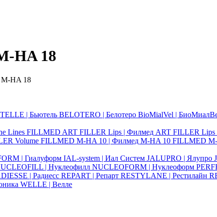
M-HA 18
 M-HA 18
ELLE | Бьютель
BELOTERO | Белотеро
BioMialVel | БиоМиалВ
ne Lines
FILLMED ART FILLER Lips | Филмед ART FILLER Lips
LLER Volume
FILLMED M-HA 10 | Филмед M-HA 10
FILLMED M-
ORM | Гиалуформ
IAL-system | Иал Систем
JALUPRO | Ялупро
UCLEOFILL | Нуклеофилл
NUCLEOFORM | Нуклеоформ
PERF
DIESSE | Радиесс
REPART | Репарт
RESTYLANE | Рестилайн
RE
оника
WELLE | Велле