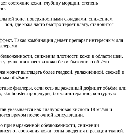
ет состояние кожи, глубину морщин, степень
но.
альной зоне, поверхностными складками, снижением
 зон, где кожа часто быстро теряет влагу, становится
ффект. Такая комбинация делает препарат интересным для
ллерами.
безвоженности, снижения плотности кожи в области шеи,
и улучшения качества кожи без избыточного объёма.
а может выглядеть более гладкой, увлажнённой, свежей и
нным объёмом.
лотные филлеры, если есть выраженный дефицит объёма или
 skinbooster-процедуры, ботулинотерапию, контурную
 указывается как гиалуроновая кислота 18 мг/мл и
яются врачом после очной консультации.
 но при выраженной обезвоженности, снижении
исят от состояния кожи, зоны введения и реакции тканей.