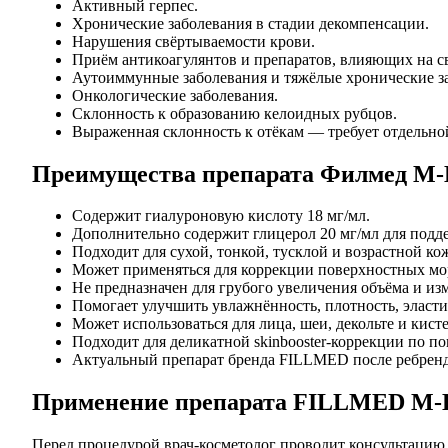
Активный герпес.
Хронические заболевания в стадии декомпенсации.
Нарушения свёртываемости крови.
Приём антикоагулянтов и препаратов, влияющих на с
Аутоиммунные заболевания и тяжёлые хронические за
Онкологические заболевания.
Склонность к образованию келоидных рубцов.
Выраженная склонность к отёкам — требует отдельной
Преимущества препарата Филмед M-
Содержит гиалуроновую кислоту 18 мг/мл.
Дополнительно содержит глицерол 20 мг/мл для под
Подходит для сухой, тонкой, тусклой и возрастной ко
Может применяться для коррекции поверхностных мо
Не предназначен для грубого увеличения объёма и из
Помогает улучшить увлажнённость, плотность, эласти
Может использоваться для лица, шеи, декольте и кисте
Подходит для деликатной skinbooster-коррекции по по
Актуальный препарат бренда FILLMED после ребренди
Применение препарата FILLMED M-
Перед процедурой врач-косметолог проводит консультацию,