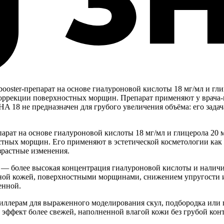
ster-препарат на основе гиалуроновой кислоты 18 мг/мл и гли
ррекции поверхностных морщин. Препарат применяют у врача-ко
 18 не предназначен для грубого увеличения объёма: его задача
ат на основе гиалуроновой кислоты 18 мг/мл и глицерола 20 м
ных морщин. Его применяют в эстетической косметологии как sk
озрастные изменения.
олее высокая концентрация гиалуроновой кислоты и наличие г
стной кожей, поверхностными морщинами, снижением упругости 
енной.
лерам для выраженного моделирования скул, подбородка или губ
 эффект более свежей, наполненной влагой кожи без грубой кон