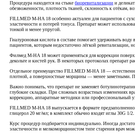
Процедура находится на стыке
биоревитализации
и деликат
обезвоженности, плотность тканей, склонность к отёкам, в
FILLMED M-HA 18 особенно актуален для пациентов с сухо
эластичности и потерей тонуса. Препарат может использоват
тонкой и менее упругой.
Гиалуроновая кислота в составе помогает удерживать воду
пациентов, которым недостаточно лёгкой ревитализации, н
Филмед M-HA 18 может применяться для коррекции поверхн
декольте и кистей рук. В некоторых протоколах препарат р
Отдельное преимущество FILLMED M-HA 18 — естественный 
плотной, а поверхностные морщины — менее заметными. П
Важно понимать, что препарат не заменяет ботулинотерапи
глубокие складки. При сложных возрастных изменениях вр
коррекцию, аппаратные методики или профессиональный у
FILLMED M-HA 18 выпускается в формате предзаполненного
глицерол 20 мг/мл; в комплект обычно входят иглы 30G 1/2
Курс процедур подбирается индивидуально. Иногда достат
эластичности и мелкоморщинистом типе старения врач може