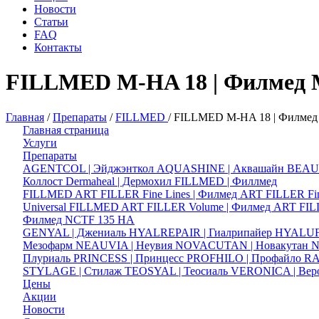
Новости
Статьи
FAQ
Контакты
FILLMED M-HA 18 | Филмед 
Главная
/
Препараты
/
FILLMED
/
FILLMED M-HA 18 | Филмед
Главная страница
Услуги
Препараты
AGENTCOL | Эйджэнткол
AQUASHINE | Аквашайн
BEAUT
Коллост
Dermaheal | Дермохил
FILLMED | Филлмед
FILLMED ART FILLER Fine Lines | Филмед ART FILLER Fi
Universal
FILLMED ART FILLER Volume | Филмед ART FI
Филмед NCTF 135 HA
GENYAL | Джениаль
HYALREPAIR | Гиалрипайер
HYALUF
Мезофарм
NEAUVIA | Неувия
NOVACUTAN | Новакутан
N
Плуриаль
PRINCESS | Принцесс
PROFHILO | Профайло
RA
STYLAGE | Стилаж
TEOSYAL | Теосиаль
VERONICA | Вер
Цены
Акции
Новости