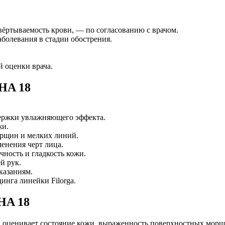
вёртываемость крови, — по согласованию с врачом.
болевания в стадии обострения.
 оценки врача.
HA 18
держки увлажняющего эффекта.
жи.
рщин и мелких линий.
менения черт лица.
чность и гладкость кожи.
й рук.
казаниям.
нга линейки Filorga.
HA 18
 оценивает состояние кожи, выраженность поверхностных морщи