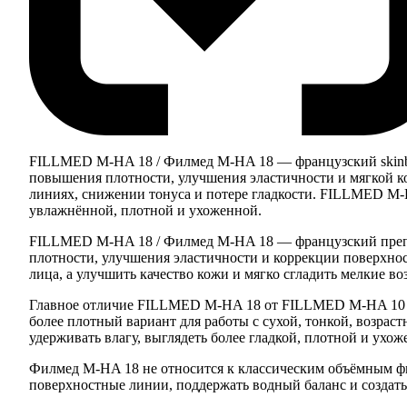
FILLMED M-HA 18 / Филмед M-HA 18 — французский skinboo
повышения плотности, улучшения эластичности и мягкой ко
линиях, снижении тонуса и потере гладкости. FILLMED M-HA
увлажнённой, плотной и ухоженной.
FILLMED M-HA 18 / Филмед M-HA 18 — французский препар
плотности, улучшения эластичности и коррекции поверхност
лица, а улучшить качество кожи и мягко сгладить мелкие в
Главное отличие FILLMED M-HA 18 от FILLMED M-HA 10 — б
более плотный вариант для работы с сухой, тонкой, возра
удерживать влагу, выглядеть более гладкой, плотной и ухож
Филмед M-HA 18 не относится к классическим объёмным фил
поверхностные линии, поддержать водный баланс и создать