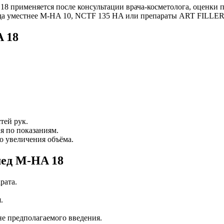
 применяется после консультации врача-косметолога, оценки п
гда уместнее M-HA 10, NCTF 135 HA или препараты ART FILLER 
 18
тей рук.
я по показаниям.
о увеличения объёма.
мед M-HA 18
рата.
.
не предполагаемого введения.