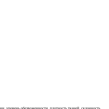
н, уровень обезвоженности, плотность тканей, склонность