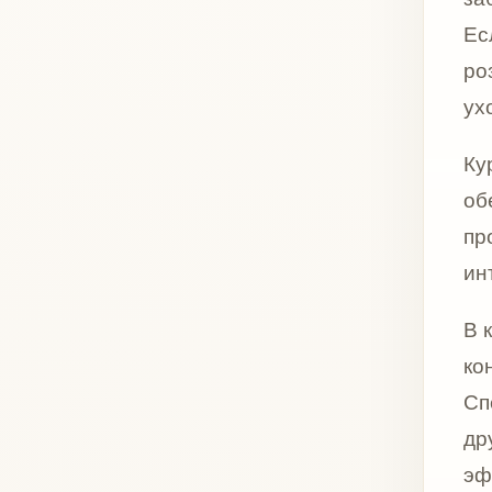
другой 
эффекта 
Показ
Сухая 
Тусклы
Снижен
Мелки
Сниже
Снижен
Тонкая
Первы
Профи