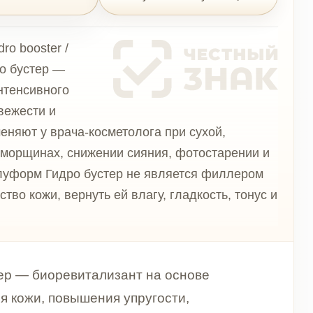
а-косметолога при сухой,
снижении сияния, фотостарении и
о бустер не является филлером
нуть ей влагу, гладкость, тонус и
итализант на основе
ышения упругости,
ений. Препарат применяют у
звоженной, менее плотной,