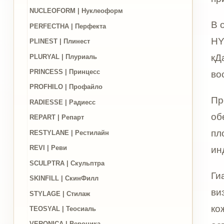
PROFHILO | Профайло
Процеду
RADIESSE | Радиесс
обезвож
REPART | Репарт
плотност
RESTYLANE | Рестилайн
REVI | Реви
индивид
SCULPTRA | Скульптра
Гиалуфор
SKINFILL | СкинФилл
визуальн
STYLAGE | Стилаж
кожа выг
TEOSYAL | Теосиаль
естеств
VERONICA | Вероника
WELLE | Велле
HYALUFOR
Цены
сухого в
перепадо
кожи к 
Акции
програм