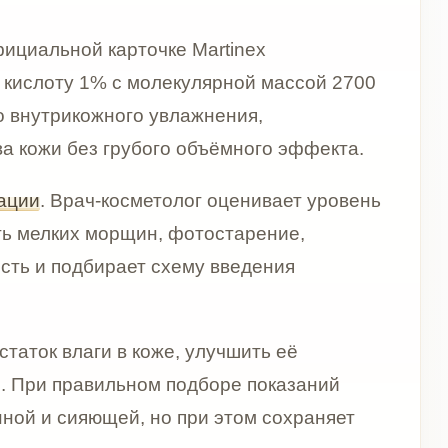
-косметолог оценивает уровень
орщин, фотостарение,
ирает схему введения
 в коже, улучшить её
ильном подборе показаний
щей, но при этом сохраняет
ля кожи, которая устала от
тма жизни и сезонных
езвоженности, подготовки
после косметологических