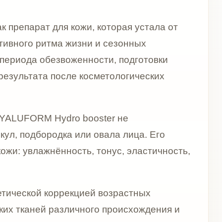
ydro booster не
одка или овала лица. Его
ённость, тонус, эластичность,
оррекцией возрастных
 различного происхождения и
ивание мелких морщин и
кожи, терапия возрастной
тологических процедур и
рщинах, сухой и обезвоженной
уса, постпроцедурном
сли есть выраженная
а, врач может предложить