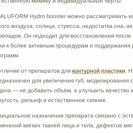
ие от препаратов для
контурной пластики
, HYALUFORM H
ачен для увеличения губ, моделирования скул, подбор
 не добавить объём, а улучшить качество кожи: увлажн
ь, рельеф и естественное сияние.
ьное назначение препарата связано с эстетической к
й мягких тканей лица и тела, дефектов мягких тканей
нием лифтинг-эффекта. В показаниях указаны разглаж
 повышение увлажнённости, эластичности и упругости 
 дряблость, птоз, рубцы, восстановление после косме
ктика фотоповреждений.
рм Гидро бустер может использоваться при мелких мо
онкой атоничной коже, фотоповреждении, снижении тон
влении и подготовке кожи к аппаратным методикам. Е
ь, глубокие складки, сильный птоз или дефицит объём