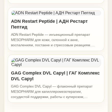
применяется в anti-acne и восстановительных
программах, когда коже нужна поддержка иммунного
статуса, снижение воспалительного фона и более
спокойное восстановление после обострений.
ADN Restart Peptide | АДН Рестарт
Препарат помогает работать с проблемной кожей
Пептид
аккуратно, без филлерного объёма и изменения черт
лица.
ADN Restart Peptide — инъекционный препарат
MESOPHARM для кожи, склонной к акне,
воспалениям, постакне и стрессовым реакциям.
Формула на основе гиалуроновой кислоты 0,8%,
ПДРН, аминокислотно-пептидного комплекса и
витаминов группы B помогает поддержать
восстановление кожи, снизить воспалительный фон и
улучшить качество проблемной кожи без филлерного
GAG Complex DVL Capyl | ГАГ Комплекс
объёма.
DVL Capyl
GAG Complex DVL Capyl — флаконный препарат
MESOPHARM для капилляромезотерапии,
сосудистой поддержки, работы с куперозом,
покраснением, отёчностью и нарушением
микроциркуляции. В составе — троксерутин, экстракт