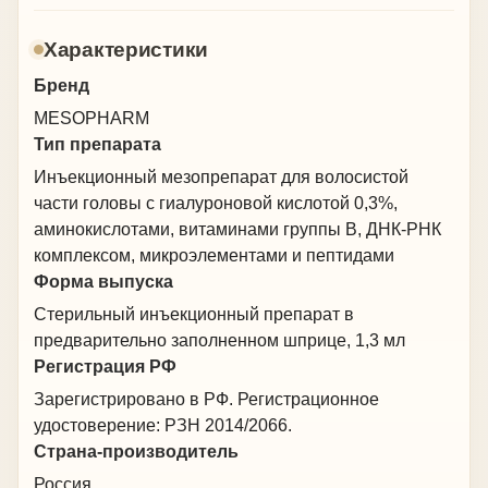
гинкго билоба и буферная система. Препарат
помогает врачу работать с сосудистым компонентом
Характеристики
кожи и тканей в составе комплексных
восстановительных программ.
Бренд
MESOPHARM
Тип препарата
Инъекционный мезопрепарат для волосистой
части головы с гиалуроновой кислотой 0,3%,
аминокислотами, витаминами группы B, ДНК-РНК
комплексом, микроэлементами и пептидами
Форма выпуска
Стерильный инъекционный препарат в
предварительно заполненном шприце, 1,3 мл
Регистрация РФ
Зарегистрировано в РФ. Регистрационное
удостоверение: РЗН 2014/2066.
Страна-производитель
Россия