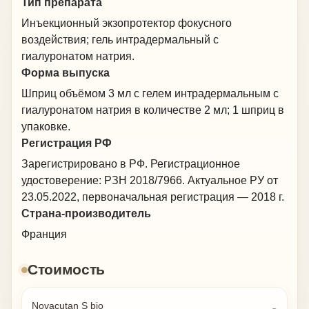
Тип препарата
а внешний вид — более отдохнувшим. Это хороший
Инъекционный экзопротектор фокусного
вариант для тех, кто замечает, что кожа стала хуже
воздействия; гель интрадермальный с
восстанавливаться после стресса, недосыпа, солнца,
гиалуронатом натрия.
перелётов или активного городского ритма. В
ЛИДАМЕД процедуру проводит врач-косметолог
Форма выпуска
после консультации и оценки противопоказаний. Врач
Шприц объёмом 3 мл с гелем интрадермальным с
подбирает препарат по состоянию кожи: NOVACUTAN
гиалуронатом натрия в количестве 2 мл; 1 шприц в
YBio чаще используют при запросе на сияние,
упаковке.
гидратацию, защиту и коррекцию признаков
Регистрация РФ
усталости, а не для изменения черт лица или
добавления объёма.
Зарегистрировано в РФ. Регистрационное
удостоверение: РЗН 2018/7966. Актуальное РУ от
23.05.2022, первоначальная регистрация — 2018 г.
Страна-производитель
Франция
Стоимость
Novacutan S bio