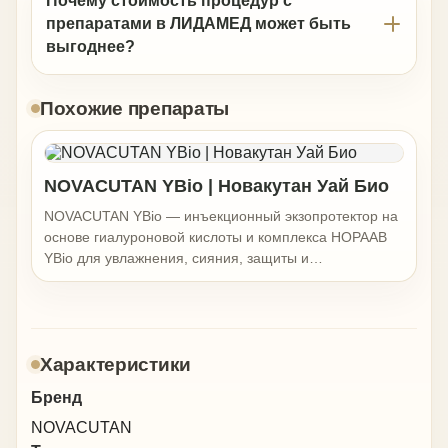
Почему стоимость процедур с
препаратами в ЛИДАМЕД может быть
выгоднее?
Похожие препараты
NOVACUTAN YBio | Новакутан Уай Био
NOVACUTAN YBio — инъекционный экзопротектор на
основе гиалуроновой кислоты и комплекса HOPAAB
YBio для увлажнения, сияния, защиты и
восстановления свежего вида кожи. Препарат
применяют при обезвоженности, тусклом цвете лица,
тёмных кругах под глазами, мелких морщинах,
неровном рельефе, пятнах постакне, куперозе,
Характеристики
усталом виде и первых признаках старения.
NOVACUTAN YBio подходит пациентам, которым не
Бренд
нужна объёмная коррекция, но хочется улучшить
качество кожи: вернуть лицу свежесть, сделать тон
NOVACUTAN
более ровным, кожу — более гладкой и увлажнённой,