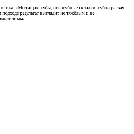
астика в Мытищах: губы, носогубные складки, губо-краевая
 подходе результат выглядит не тяжёлым и не
армоничным.