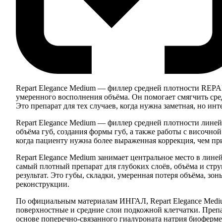
Repart Elegance Medium — филлер средней плотности REPAR
умеренного восполнения объёма. Он помогает смягчить ср
Это препарат для тех случаев, когда нужна заметная, но ин
Repart Elegance Medium — филлер средней плотности линей
объёма губ, создания формы губ, а также работы с височн
когда пациенту нужна более выраженная коррекция, чем при 
Repart Elegance Medium занимает центральное место в лине
самый плотный препарат для глубоких слоёв, объёма и стр
результат. Это губы, складки, умеренная потеря объёма, з
реконструкции.
По официальным материалам ИНГАЛ, Repart Elegance Mediu
поверхностные и средние слои подкожной клетчатки. Препа
основе поперечно-связанного гиалуроната натрия биофер