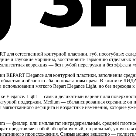
T для естественной контурной пластики, губ, носогубных склад
едние и глубокие морщины, восстановить гармонию отдельных зо
теллигентная коррекция — без грубой перегрузки и без эффекта «
ки REPART Elegance для контурной пластики, заполнения средн
ой областью и областью лба по показаниям врача. В клинике ЛИ
использовании мягкого Repart Elegance Light, но без перехода к
йке Elegance. Light — самый деликатный вариант для поверхнос
уктурной поддержки. Medium — сбалансированная середина: он п
оны мягкотканного дефицита и возрастные изменения, которые уж
m — филлер, или имплантат интрадермальный, средней плотнос
рат представляет собой абсорбируемый, стерильный, упруго-вяз
ментативного происхождения. Связывающее вещество — полиэт