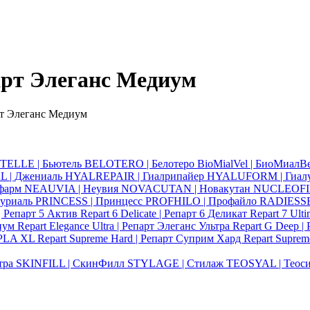
парт Элеганс Медиум
арт Элеганс Медиум
ELLE | Бьютель
BELOTERO | Белотеро
BioMialVel | БиоМиалВ
 | Джениаль
HYALREPAIR | Гиалрипайер
HYALUFORM | Гиал
фарм
NEAUVIA | Неувия
NOVACUTAN | Новакутан
NUCLEOFIL
уриаль
PRINCESS | Принцесс
PROFHILO | Профайло
RADIESSE
 | Репарт 5 Актив
Repart 6 Delicate | Репарт 6 Деликат
Repart 7 Ult
диум
Repart Elegance Ultra | Репарт Элеганс Ультра
Repart G Deep |
т PLA XL
Repart Supreme Hard | Репарт Суприм Хард
Repart Supre
тра
SKINFILL | СкинФилл
STYLAGE | Стилаж
TEOSYAL | Теос