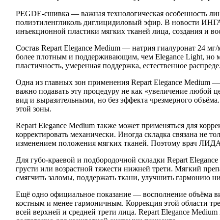
PEGDE-сшивка — важная технологическая особенность лине
полиэтиленгликоль диглицидиловый эфир. В новости ИНГАЛ 
инъекционной пластики мягких тканей лица, создания и во
Состав Repart Elegance Medium — натрия гиалуронат 24 мг/
более плотным и поддерживающим, чем Elegance Light, но м
пластичность, умеренная поддержка, естественное распреде
Одна из главных зон применения Repart Elegance Medium 
важно подавать эту процедуру не как «увеличение любой 
вид и выразительными, но без эффекта чрезмерного объёма
этой зоны.
Repart Elegance Medium также может применяться для корре
корректировать механически. Иногда складка связана не то
изменением положения мягких тканей. Поэтому врач ЛИДАМ
Для губо-краевой и подбородочной складки Repart Eleganc
грусти или возрастной тяжести нижней трети. Мягкий преп
смягчить заломы, поддержать ткани, улучшить гармонию н
Ещё одно официальное показание — восполнение объёма вис
костным и менее гармоничным. Коррекция этой области треб
всей верхней и средней трети лица. Repart Elegance Mediu