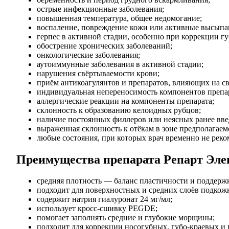
острые инфекционные заболевания;
повышенная температура, общее недомогание;
воспаление, повреждение кожи или активные высыпан
герпес в активной стадии, особенно при коррекции гу
обострение хронических заболеваний;
онкологические заболевания;
аутоиммунные заболевания в активной стадии;
нарушения свёртываемости крови;
приём антикоагулянтов и препаратов, влияющих на св
индивидуальная непереносимость компонентов препа
аллергические реакции на компоненты препарата;
склонность к образованию келоидных рубцов;
наличие постоянных филлеров или неясных ранее вве
выраженная склонность к отёкам в зоне предполагаем
любые состояния, при которых врач временно не рек
Преимущества препарата Репарт Эле
средняя плотность — баланс пластичности и поддерж
подходит для поверхностных и средних слоёв подкож
содержит натрия гиалуронат 24 мг/мл;
использует кросс-сшивку PEGDE;
помогает заполнять средние и глубокие морщины;
подходит для коррекции носогубных, губо-краевых и