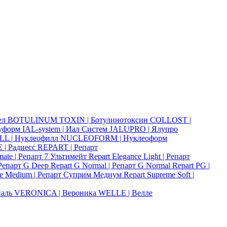
ел
BOTULINUM TOXIN | Ботулинотоксин
COLLOST |
уформ
IAL-system | Иал Систем
JALUPRO | Ялупро
L | Нуклеофилл
NUCLEOFORM | Нуклеоформ
 | Радиесс
REPART | Репарт
imate | Репарт 7 Ультимейт
Repart Elegance Light | Репарт
 Репарт G Deep
Repart G Normal | Репарт G Normal
Repart PG |
me Medium | Репарт Суприм Медиум
Repart Supreme Soft |
иаль
VERONICA | Вероника
WELLE | Велле