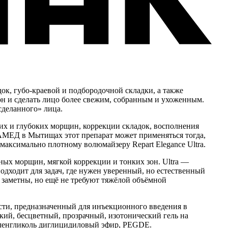
ок, губо-краевой и подбородочной складки, а также
н и сделать лицо более свежим, собранным и ухоженным.
сделанного» лица.
их и глубоких морщин, коррекции складок, восполнения
ДАМЕД в Мытищах этот препарат может применяться тогда,
 максимально плотному волюмайзеру Repart Elegance Ultra.
тных морщин, мягкой коррекции и тонких зон. Ultra —
одходит для задач, где нужен уверенный, но естественный
е заметны, но ещё не требуют тяжёлой объёмной
ти, предназначенный для инъекционного введения в
кий, бесцветный, прозрачный, изотонический гель на
иленгликоль диглицидиловый эфир, PEGDE.