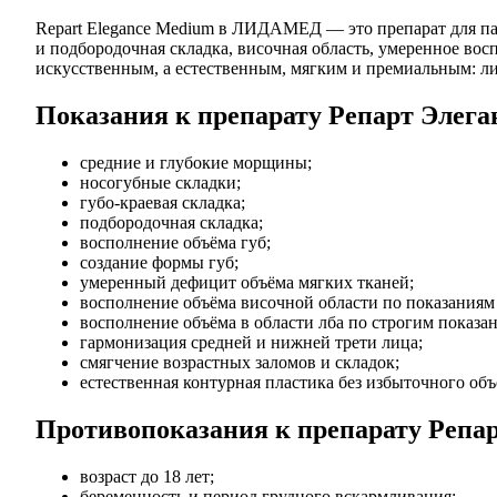
Repart Elegance Medium в ЛИДАМЕД — это препарат для пац
и подбородочная складка, височная область, умеренное вос
искусственным, а естественным, мягким и премиальным: ли
Показания к препарату Репарт Элег
средние и глубокие морщины;
носогубные складки;
губо-краевая складка;
подбородочная складка;
восполнение объёма губ;
создание формы губ;
умеренный дефицит объёма мягких тканей;
восполнение объёма височной области по показаниям 
восполнение объёма в области лба по строгим показан
гармонизация средней и нижней трети лица;
смягчение возрастных заломов и складок;
естественная контурная пластика без избыточного объ
Противопоказания к препарату Репа
возраст до 18 лет;
беременность и период грудного вскармливания;