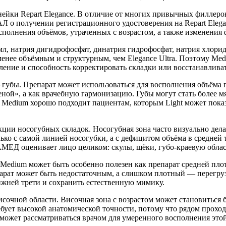
йки Repart Elegance. В отличие от многих привычных филлеров
о получении регистрационного удостоверения на Repart Eleganc
сполнения объёмов, утраченных с возрастом, а также изменения
мл, натрия дигидрофосфат, динатрия гидрофосфат, натрия хлорид
енее объёмным и структурным, чем Elegance Ultra. Поэтому Medi
ление и способность корректировать складки или восстанавливат
— губы. Препарат может использоваться для восполнения объёма
ценой», а как врачебную гармонизацию. Губы могут стать боле
. Medium хорошо подходит пациентам, которым Light может пока
кции носогубных складок. Носогубная зона часто визуально дела
лько с самой линией носогубки, а с дефицитом объёма в средне
ЕД оценивает лицо целиком: скулы, щёки, губо-краевую область
e Medium может быть особенно полезен как препарат средней пл
арат может быть недостаточным, а слишком плотный — перегрузи
ижней трети и сохранить естественную мимику.
очной области. Височная зона с возрастом может становиться бо
ует высокой анатомической точности, потому что рядом проходя
m может рассматриваться врачом для умеренного восполнения это