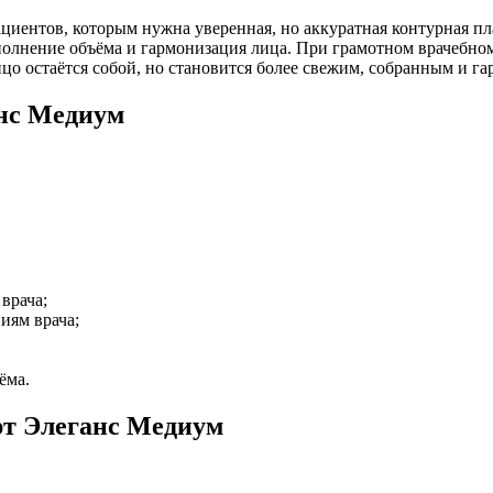
иентов, которым нужна уверенная, но аккуратная контурная пл
полнение объёма и гармонизация лица. При грамотном врачебном
цо остаётся собой, но становится более свежим, собранным и г
анс Медиум
врача;
иям врача;
ёма.
рт Элеганс Медиум