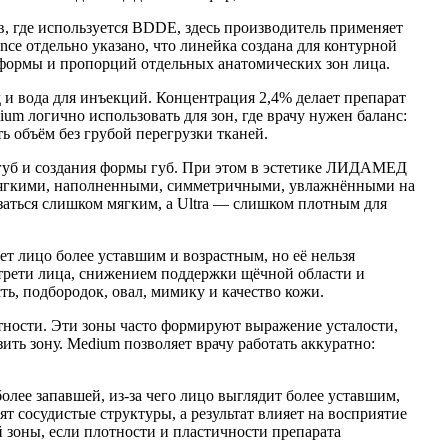
, где используется BDDE, здесь производитель применяет
e отдельно указано, что линейка создана для контурной
 формы и пропорций отдельных анатомических зон лица.
 и вода для инъекций. Концентрация 2,4% делает препарат
um логично использовать для зон, где врачу нужен баланс:
ь объём без грубой перегрузки тканей.
 губ и создания формы губ. При этом в эстетике ЛИДАМЕД
е мягкими, наполненными, симметричными, увлажнёнными на
заться слишком мягким, а Ultra — слишком плотным для
ет лицо более уставшим и возрастным, но её нельзя
й трети лица, снижением поддержки щёчной области и
, подбородок, овал, мимику и качество кожи.
отности. Эти зоны часто формируют выражение усталости,
ть зону. Medium позволяет врачу работать аккуратно:
лее запавшей, из-за чего лицо выглядит более уставшим,
т сосудистые структуры, а результат влияет на восприятие
й зоны, если плотности и пластичности препарата