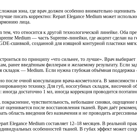
сложная зона, где врач должен особенно внимательно оценивать 
ше писать корректно: Repart Elegance Medium может использова
гармонию лица.
m тем, что относится к другой технологической линейке. Оба пре
upreme Medium — часть Supreme-линейки, где акцент сделан на г
EGDE-сшивкой, созданной для изящной контурной пластики мягки
 строиться по принципу «что сильнее, то лучше». Врач выбирает
ам, ранее введённым филлерам и желаемому результату. Если за
ия складок — Medium. Если нужна глубокая объёмная поддержка 
о после очной консультации врача-косметолога. В зависимости 
рованную технику. Для губ, носогубных складок, височной обл
 иногда достаточно 1 мл, иногда коррекция проводится поэтапно
покраснение, чувствительность, небольшие синяки, ощущение пл
ат оценивается после восстановления тканей. Врач даёт рекоменд
ать область введения без назначения и не проводить агрессивн
t Elegance Medium составляет 12–18 месяцев. В реальной практ
индивидуальных особенностей тканей. В губах эффект может сохр