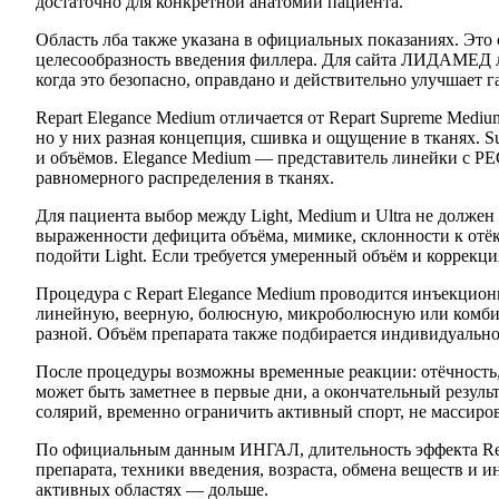
достаточно для конкретной анатомии пациента.
Область лба также указана в официальных показаниях. Это 
целесообразность введения филлера. Для сайта ЛИДАМЕД луч
когда это безопасно, оправдано и действительно улучшает 
Repart Elegance Medium отличается от Repart Supreme Mediu
но у них разная концепция, сшивка и ощущение в тканях. S
и объёмов. Elegance Medium — представитель линейки с P
равномерного распределения в тканях.
Для пациента выбор между Light, Medium и Ultra не должен
выраженности дефицита объёма, мимике, склонности к отёк
подойти Light. Если требуется умеренный объём и коррекц
Процедура с Repart Elegance Medium проводится инъекционн
линейную, веерную, болюсную, микроболюсную или комбини
разной. Объём препарата также подбирается индивидуально:
После процедуры возможны временные реакции: отёчность, 
может быть заметнее в первые дни, а окончательный результ
солярий, временно ограничить активный спорт, не массиров
По официальным данным ИНГАЛ, длительность эффекта Repar
препарата, техники введения, возраста, обмена веществ и 
активных областях — дольше.