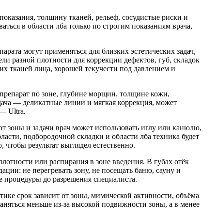
показания, толщину тканей, рельеф, сосудистые риски и
ться в области лба только по строгим показаниям врача,
парата могут применяться для близких эстетических задач,
ели разной плотности для коррекции дефектов, губ, складок
х тканей лица, хорошей текучести под давлением и
 препарат по зоне, глубине морщин, толщине кожи,
дача — деликатные линии и мягкая коррекция, может
— Ultra.
от зоны и задачи врач может использовать иглу или канюлю,
асти, подбородочной складки и области лба техника будет
, чтобы результат выглядел естественно.
отности или распирания в зоне введения. В губах отёк
ации: не перегревать зону, не посещать баню, сауну и
ые процедуры до разрешения специалиста.
ике срок зависит от зоны, мимической активности, объёма
аняться меньше из-за высокой подвижности зоны, а в менее