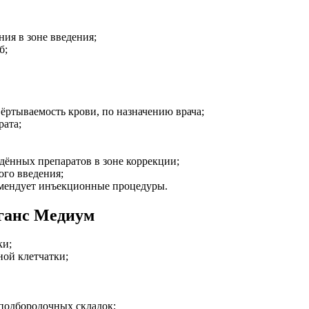
ия в зоне введения;
б;
ёртываемость крови, по назначению врача;
рата;
дённых препаратов в зоне коррекции;
ого введения;
омендует инъекционные процедуры.
ганс Медиум
ки;
ной клетчатки;
 подбородочных складок;