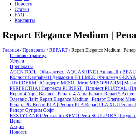
Новости
Статьи
FAQ
Контакты
Repart Elegance Medium | Ре
Главная
/
Препараты
/
REPART
/
Repart Elegance Medium | Реп
Главная страница
Услуги
Препараты
AGENTCOL | Эйджэнткол
AQUASHINE | Аквашайн
BEAUT
Коллост
Dermaheal | Дермохил
FILLMED | Филлмед
GENYAL
JUVEDERM | Ювидерм
MESO | Мезо
MESOPHARM | Мезо
PERFECTHA | Перфекта
PLINEST | Плинест
PLURYAL | Пл
Repart 4 Aqua Balance | Репарт 4 Аква Баланс
Repart 5 Active
Элеганс Лайт
Repart Elegance Medium | Репарт Элеганс Ме
Репарт PG
Repart PLA | Репарт PLA
Repart PLA XL | Репар
Репарт Суприм Софт
RESTYLANE | Рестилайн
REVI | Реви
SCULPTRA | Скульп
Цены
Акции
Новости