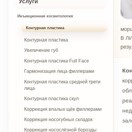
Инъекционная косметология
Контурная пластика
морщины и 
В ЛИДАМЕД
Контурная пластика
результат 
Увеличение губ
Контурная пластика Full Face
Контурна
Гармонизация лица филлерами
коррекци
Контурная пластика средней трети
лица
область ч
Контурная пластика скул
реагируе
Коррекция впалых щёк филлерами
недостат
Коррекция носогубных складок
заломы, 
Коррекция носослёзной борозды
Зона дек
филлером
Здесь ко
Убираем темные круги под глазами
защита о
Коррекция периорбитальных морщин