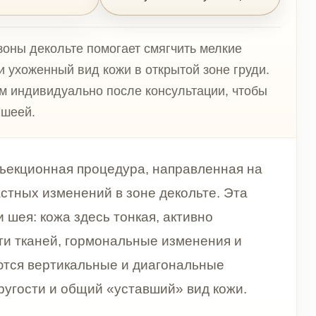
е помогает смягчить мелкие
ид кожи в открытой зоне груди.
ьно после консультации, чтобы
 процедура, направленная на
ений в зоне декольте. Эта
здесь тонкая, активно
 гормональные изменения и
кальные и диагональные
бщий «уставший» вид кожи.
тетической косметологии.
ых желёз, ниже естественная
асто открыто для солнца,