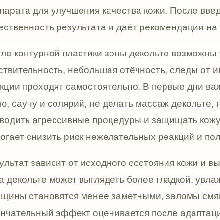
т зависит от исходного состояния кожи и выбранного 
ольте может выглядеть более гладкой, увлажнённой, пл
становятся менее заметными, заломы смягчаются, кож
льный эффект оценивается после адаптации препарата
тельность результата индивидуальна и зависит от обм
изни, фотозащиты, ухода и выбранного препарата.
нимать, что контурная пластика зоны декольте не заме
ет выраженный избыток кожи. Если есть значительная
ение, пигментация или сосудистые изменения, врач м
ъекционные процедуры для увлажнения и плотности кож
 процедуры, пилинги или домашний уход. Часто лучший
оцедурой, а грамотным сочетанием методов.
Д контурная пластика зоны декольте проводится с акц
ость. Мы не стремимся полностью «стереть» каждую л