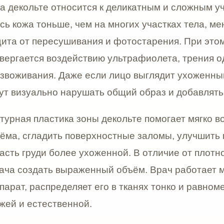
ется воздействию ультрафиолета, трения одежды, пер
вания. Даже если лицо выглядит ухоженным, морщины 
зуально нарушать общий образ и добавлять возраст.
я пластика зоны декольте помогает мягко восполнить 
сгладить поверхностные заломы, улучшить визуальную 
груди более ухоженной. В отличие от плотного моделир
оздать выраженный объём. Врач работает максимально
 распределяет его в тканях тонко и равномерно, чтобы
 естественной.
Д процедура начинается с консультации врача-космет
морщин, выраженность заломов, качество кожи, степень
ции, сосудистых изменений, фотоповреждения, склонно
вления. Также врач уточняет образ жизни пациента: как
тся солнцу, используется ли SPF-защита, есть ли прив