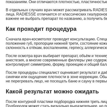
показаниям. Они отличаются плотностью, пластичностью
В отдельных случаях врач может рассматривать
RADIE
лица. RADIESSE отличается от классических гиалуронов
важнее не выбрать препарат по названию, а получить б
Как проходит процедура
Сначала врач-косметолог проводит консультацию. Спец
положение губ, пропорции нижней трети, состояние кож
склонность к отёкам, воспалениям, герпесу, аллергичес
После осмотра врач выбирает препарат, объём и техни
анестезия, а многие современные филлеры уже содержа
контролирует симметрию, форму, проекцию и общий бал
После процедуры специалист оценивает результат и да
синячки или ощущение плотности в зоне коррекции. Обы
не перегревать лицо, не посещать баню и сауну в перв
Какой результат можно ожидать
После контурной пластики подбородка нижняя треть ли
Подбородок может стать визуально выразительнее, но п