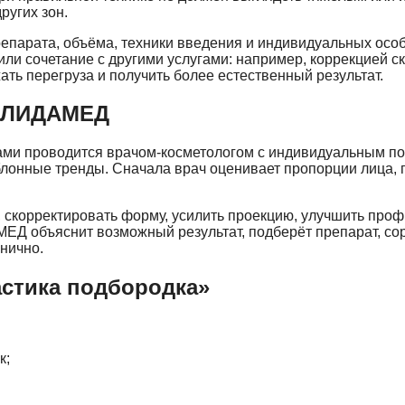
ругих зон.
репарата, объёма, техники введения и индивидуальных осо
или сочетание с другими услугами: например, коррекцией с
ать перегруза и получить более естественный результат.
в ЛИДАМЕД
и проводится врачом-косметологом с индивидуальным по
лонные тренды. Сначала врач оценивает пропорции лица, п
, скорректировать форму, усилить проекцию, улучшить проф
ЕД объяснит возможный результат, подберёт препарат, сор
онично.
астика подбородка»
к;