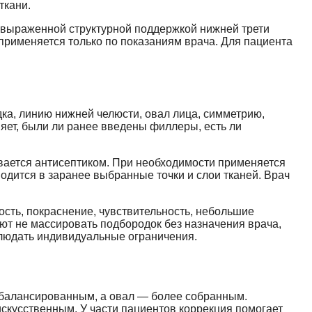
ткани.
ее выраженной структурной поддержкой нижней трети
применяется только по показаниям врача. Для пациента
ка, линию нижней челюсти, овал лица, симметрию,
яет, были ли ранее введены филлеры, есть ли
вается антисептиком. При необходимости применяется
дится в заранее выбранные точки и слои тканей. Врач
сть, покраснение, чувствительность, небольшие
ют не массировать подбородок без назначения врача,
блюдать индивидуальные ограничения.
сбалансированным, а овал — более собранным.
скусственным. У части пациентов коррекция помогает