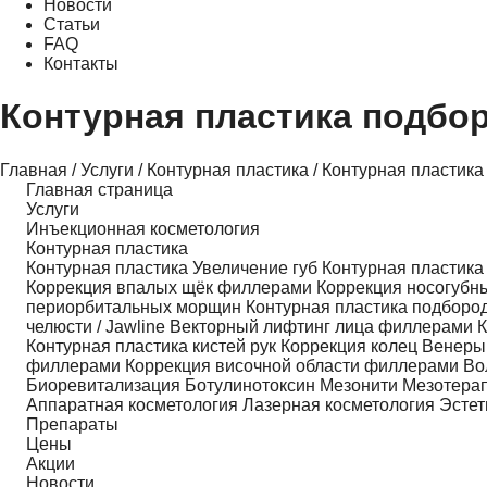
Новости
Статьи
FAQ
Контакты
Контурная пластика подбо
Главная
/
Услуги
/
Контурная пластика
/
Контурная пластика
Главная страница
Услуги
Инъекционная косметология
Контурная пластика
Контурная пластика
Увеличение губ
Контурная пластика 
Коррекция впалых щёк филлерами
Коррекция носогубн
периорбитальных морщин
Контурная пластика подборо
челюсти / Jawline
Векторный лифтинг лица филлерами
К
Контурная пластика кистей рук
Коррекция колец Венер
филлерами
Коррекция височной области филлерами
Во
Биоревитализация
Ботулинотоксин
Мезонити
Мезотера
Аппаратная косметология
Лазерная косметология
Эстет
Препараты
Цены
Акции
Новости