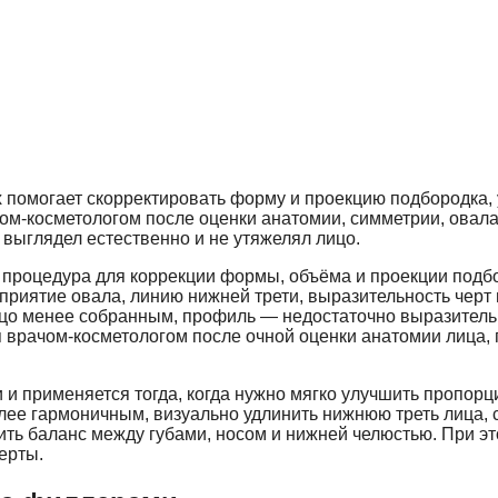
помогает скорректировать форму и проекцию подбородка, 
м-косметологом после оценки анатомии, симметрии, овала 
выглядел естественно и не утяжелял лицо.
процедура для коррекции формы, объёма и проекции подб
осприятие овала, линию нижней трети, выразительность че
лицо менее собранным, профиль — недостаточно выразител
рачом-косметологом после очной оценки анатомии лица, п
и
и применяется тогда, когда нужно мягко улучшить пропорц
лее гармоничным, визуально удлинить нижнюю треть лица, 
ь баланс между губами, носом и нижней челюстью. При эт
ерты.