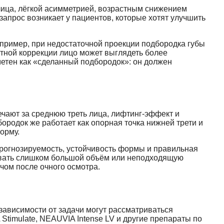
лица, лёгкой асимметрией, возрастным снижением
апрос возникает у пациентов, которые хотят улучшить
апример, при недостаточной проекции подбородка губы
тной коррекции лицо может выглядеть более
етен как «сделанный подбородок»: он должен
ечают за среднюю треть лица, лифтинг-эффект и
ородок же работает как опорная точка нижней трети и
орму.
прогнозируемость, устойчивость формы и правильная
зовать слишком большой объём или неподходящую
чом после очного осмотра.
зависимости от задачи могут рассматриваться
mulate, NEAUVIA Intense LV и другие препараты по