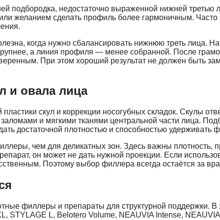
ей подбородка, недостаточно выраженной нижней третью 
или желанием сделать профиль более гармоничным. Часто з
ления.
олезна, когда нужно сбалансировать нижнюю треть лица. Н
крупнее, а линия профиля — менее собранной. После грамо
еренным. При этом хороший результат не должен быть зам
л и овала лица
 пластики скул
и коррекции носогубных складок. Скулы отв
заломами и мягкими тканями центральной части лица. Подб
дать достаточной плотностью и способностью удерживать ф
ллеры, чем для деликатных зон. Здесь важны плотность, 
препарат, он может не дать нужной проекции. Если исполь
сственным. Поэтому выбор филлера всегда остаётся за вра
ся
отные филлеры и препараты для структурной поддержки. В 
LAGE L, Belotero Volume, NEAUVIA Intense, NEAUVIA Sti