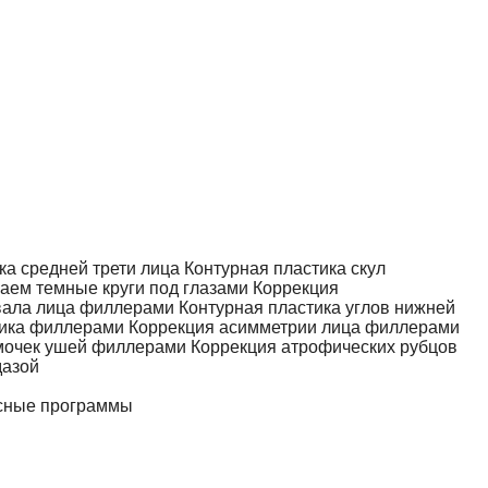
ка средней трети лица
Контурная пластика скул
аем темные круги под глазами
Коррекция
вала лица филлерами
Контурная пластика углов нижней
тика филлерами
Коррекция асимметрии лица филлерами
мочек ушей филлерами
Коррекция атрофических рубцов
дазой
сные программы