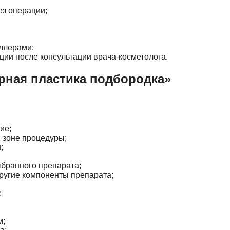
ез операции;
ллерами;
ции после консультации врача-косметолога.
урная пластика подбородка»
ие;
 зоне процедуры;
;
бранного препарата;
другие компоненты препарата;
;
м;