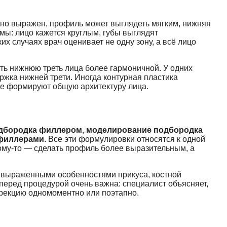
чно выражен, профиль может выглядеть мягким, нижняя
мы: лицо кажется круглым, губы выглядят
х случаях врач оценивает не одну зону, а всё лицо
ть нижнюю треть лица более гармоничной. У одних
ржка нижней трети. Иногда контурная пластика
сте формируют общую архитектуру лица.
одбородка филлером
,
моделирование подбородка
 филлерами
. Все эти формулировки относятся к одной
кому-то — сделать профиль более выразительным, а
с выраженными особенностями прикуса, костной
перед процедурой очень важна: специалист объясняет,
оррекцию одномоментно или поэтапно.