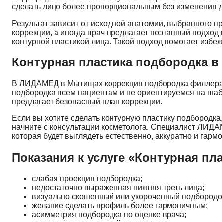
сделать лицо более пропорциональным без изменения д
Результат зависит от исходной анатомии, выбранного п
коррекции, а иногда врач предлагает поэтапный подход 
контурной пластикой лица
. Такой подход помогает избеж
Контурная пластика подбородка 
В ЛИДАМЕД в Мытищах коррекция подбородка филлерам
подбородка всем пациентам и не ориентируемся на шаб
предлагает безопасный план коррекции.
Если вы хотите сделать контурную пластику подбородка
начните с консультации косметолога. Специалист ЛИДАМ
которая будет выглядеть естественно, аккуратно и гарм
Показания к услуге «Контурная пл
слабая проекция подбородка;
недостаточно выраженная нижняя треть лица;
визуально скошенный или укороченный подбородо
желание сделать профиль более гармоничным;
асимметрия подбородка по оценке врача;