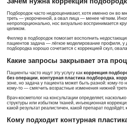
Зачем нужна коррекция подбород
Подбородок часто недооценивают, хотя именно он во м
треть — укороченной, а овал лица — менее чётким. Ино
непропорционально, нос визуально воспринимается крупн
целиком.
Филлер в подбородок помогает восполнить недостающий
пациентов задача — лёгкое моделирование профиля, у д
подбородка хорошо сочетается с коррекцией скул, овал
Какие запросы закрывает эта про
Пациенты часто ищут эту услугу как
коррекция подбор
без операции
,
контурная пластика подбородка
,
кор
зоне, но задача у пациента может быть разной: кому-т
кому-то — смягчить возрастные изменения нижней трети
Врач-косметолог на консультации определяет, насколь
структуры или избытком тканей, инъекционная коррекци
какой результат реалистичен, какой препарат подойдёт
Кому подходит контурная пластик