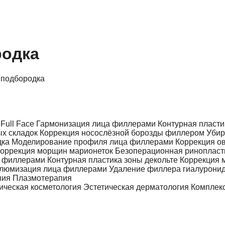
родка
 подбородка
Full Face
Гармонизация лица филлерами
Контурная пласти
ых складок
Коррекция носослёзной борозды филлером
Убир
дка
Моделирование профиля лица филлерами
Коррекция о
оррекция морщин марионеток
Безоперационная риноплас
ы филлерами
Контурная пластика зоны декольте
Коррекция 
люмизация лица филлерами
Удаление филлера гиалурони
пия
Плазмотерапия
ическая косметология
Эстетическая дерматология
Комплек