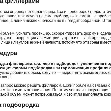
ка филлерами
ногом определяет баланс лица. Если подбородок недостато
гда пациент замечает не сам подбородок, а смежные пробле
ее, а линия нижней челюсти не выглядит собранной. В таки
 объём, усилить проекцию, скорректировать форму и сдела
ругих — коррекция асимметрии, у третьих — anti-age подде
а лица или углов нижней челюсти, потому что эти зоны вме
цедура
одка филлерами
,
филлер в подбородок
,
увеличение п
рекция формы подбородка
или
гармонизация профиля
о нужно добавить объём, кому-то — выровнять асимметрию, 
 лица.
ко запрос можно решить филлером. Если проблема связана 
я может иметь ограничения. Поэтому честная консультация 
, какой объём может потребоваться и стоит ли выполнять к
а подбородка