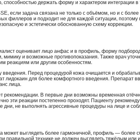
, способностью держать форму и характером интеграции в 
SSE
, если задача связана не только с объёмом, но и с бол
ых филлеров и подходит не для каждой ситуации, поэтому 
езопасную и эстетически обоснованную схему коррекции.
иалист оценивает лицо анфас и в профиль, форму подбород
и, мимику и возможные противопоказания. Также врач уточн
ким реакциям или другим особенностям.
ку введения. Перед процедурой кожа очищается и обрабаты
т лидокаин для более комфортного введения. Препарат вво
анс лица.
ёт рекомендации. В первые дни возможны временная отёчно
чно эти реакции постепенно проходят. Пациенту рекоменду
ые дни, не выполнять агрессивные процедуры на лице и со
ца может выглядеть более гармоничной, профиль — более 
ри правильной технике не должен выглядеть тяжёлым или и