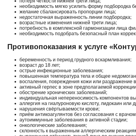
потеря чёткости нижней трети лица;
необходимость мягко усилить форму подбородка б
желание сбалансировать пропорции лица;
недостаточная выраженность линии подбородка;
возрастные изменения нижней трети лица;
потребность в комплексной гармонизации лица фи
необходимость подобрать безопасный план коррек
Противопоказания к услуге «Конт
беременность и период грудного вскармливания;
возраст до 18 лет;
острые инфекционные заболевания;
повышенная температура тела и общее недомоган
воспаления, повреждения кожи или раздражение в
активный герпес в зоне предполагаемой коррекции
обострение хронических заболеваний;
индивидуальная непереносимость компонентов вы
аллергия на гиалуроновую кислоту, лидокаин или 
нарушения свёртываемости крови;
приём антикоагулянтов без согласования с врачом
аутоиммунные заболевания в активной стадии;
онкологические заболевания;
склонность к выраженным аллергическим реакция