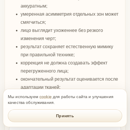
аккуратным;
умеренная асимметрия отдельных зон может
смягчиться;
лицо выглядит ухоженнее без резкого
изменения черт;
результат сохраняет естественную мимику
при правильной технике;
коррекция не должна создавать эффект
перегруженного лица;
окончательный результат оценивается после
адаптации тканей;
эффект зависит от выбранных препаратов,
Мы используем
cookie
для работы сайта и улучшения
качества обслуживания.
зон, объёма и индивидуальных особенностей
пациента.
Принять