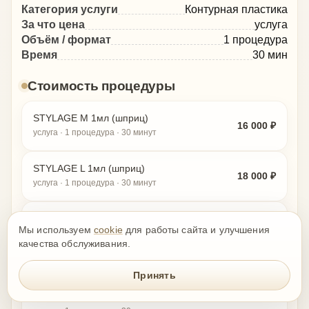
Категория услуги
Контурная пластика
За что цена
услуга
Объём / формат
1 процедура
Время
30 мин
Стоимость процедуры
STYLAGE M 1мл (шприц)
16 000 ₽
услуга · 1 процедура · 30 минут
STYLAGE L 1мл (шприц)
18 000 ₽
услуга · 1 процедура · 30 минут
STYLAGE S 0,8мл (шприц)
13 000 ₽
Мы используем
cookie
для работы сайта и улучшения
услуга · 1 процедура · 30 минут
качества обслуживания.
BELOTERO Intense Имплантат для
Принять
интрадермального применения 1 мл.
15 000 ₽
шприц